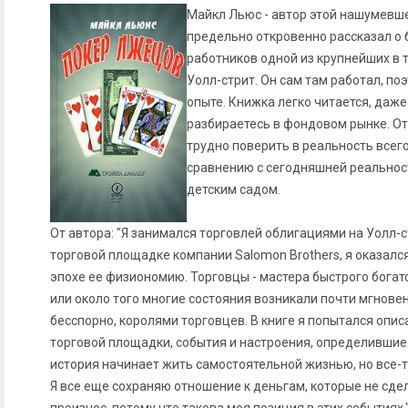
Майкл Льюс - автор этой нашумевше
предельно откровенно рассказал о
работников одной из крупнейших в
Уолл-стрит. Он сам там работал, по
опыте. Книжка легко читается, даже
разбираетесь в фондовом рынке. От 
трудно поверить в реальность всего
сравнению с сегодняшней реальнос
детским садом.
От автора: "Я занимался торговлей облигациями на Уолл-с
торговой площадке компании Salomon Brothers, я оказалс
эпохе ее физиономию. Торговцы - мастера быстрого богатс
или около того многие состояния возникали почти мгновен
бесспорно, королями торговцев. В книге я попытался опис
торговой площадки, события и настроения, определившие 
история начинает жить самостоятельной жизнью, но все-т
Я все еще сохраняю отношение к деньгам, которые не сдел