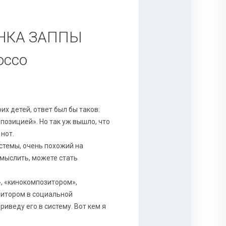
НКА ЗАППЫ
оссо
их детей, ответ был бы таков:
мпозицией». Но так уж вышло, что
нот.
стемы, очень похожий на
смыслить, можете стать
, «кинокомпозитором»,
итором в социальной
риведу его в систему. Вот кем я