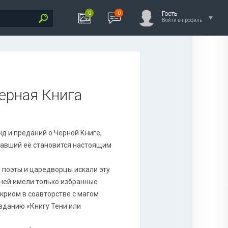
0
0
Гость
Войти в профиль
ерная Книга
нд и преданий о Черной Книге,
авший её становится настоящим
 поэты и царедворцы искали эту
к ней имели только избранные
криом в соавторстве с магом
зданию «Книгу Тени или