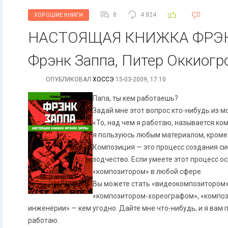
8
4 824
ХОРОШИЕ КНИГИ
НАСТОЯЩАЯ КНИЖКА ФРЭ
Фрэнк Заппа, Питер Оккиогр
ОПУБЛИКОВАЛ
ХОССЭ
15-03-2009, 17:10
Папа, ты кем работаешь?
Задай мне этот вопрос кто-нибудь из мо
«То, над чем я работаю, называется ко
я пользуюсь любым материалом, кроме 
Композиция — это процесс создания си
зодчество. Если умеете этот процесс о
«композитором» в любой сфере.
Вы можете стать «видеокомпозитором»
«композитором-хореографом», «композ
инженерии» — кем угодно. Дайте мне что-нибудь, и я вам п
работаю.