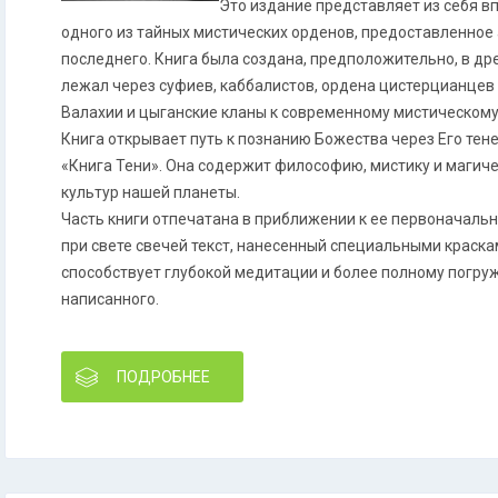
Это издание представляет из себя 
одного из тайных мистических орденов, предоставленное
последнего. Книга была создана, предположительно, в дре
лежал через суфиев, каббалистов, ордена цистерцианцев
Валахии и цыганские кланы к современному мистическому
Книга открывает путь к познанию Божества через Его тен
«Книга Тени». Она содержит философию, мистику и магич
культур нашей планеты.
Часть книги отпечатана в приближении к ее первоначальн
при свете свечей текст, нанесенный специальными краскам
способствует глубокой медитации и более полному погру
написанного.
ПОДРОБНЕЕ