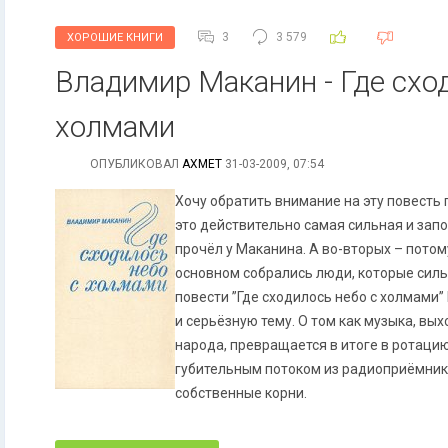
3
3 579
ХОРОШИЕ КНИГИ
Владимир Маканин - Где схо
холмами
ОПУБЛИКОВАЛ
АХМЕТ
31-03-2009, 07:54
Хочу обратить внимание на эту повесть 
это действительно самая сильная и зап
прочёл у Маканина. А во-вторых – потому,
основном собрались люди, которые силь
повести ”Где сходилось небо с холмами
и серьёзную тему. О том как музыка, вых
народа, превращается в итоге в ротаци
губительным потоком из радиоприёмнико
собственные корни.