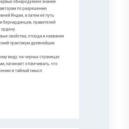
впервые обнародуемое знание
 авторам по разрешению
вней Индии, а затем её путь
 и бернардинцев, правителей
 ордену.
евые свойства, отсюда и название
еский практикум древнейших
ому виду: на черных страницах
и, начинает отсвечивать, что
жению в тайный смысл