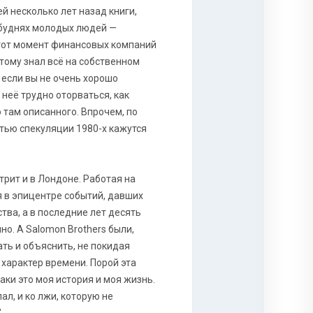
й несколько лет назад книги,
 буднях молодых людей —
 тот момент финансовых компаний
этому знал всё на собственном
 если вы не очень хорошо
неё трудно оторваться, как
 там описанного. Впрочем, по
тью спекуляции 1980-х кажутся
трит и в Лондоне. Работая на
я в эпицентре событий, давших
тва, а в последние лет десять
но. А Salomon Brothers были,
ать и объяснить, не покидая
характер времени. Порой эта
аки это моя история и моя жизнь.
ал, и ко лжи, которую не