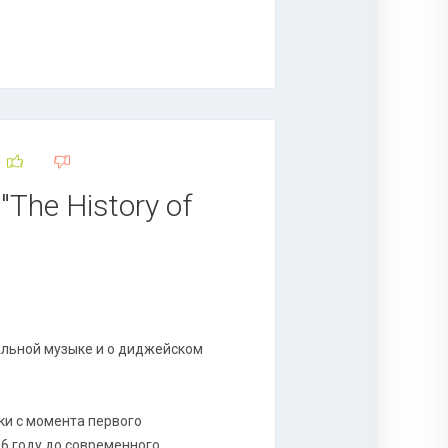
 "The History of
альной музыке и о диджейском
ки с момента первого
06 году до современного