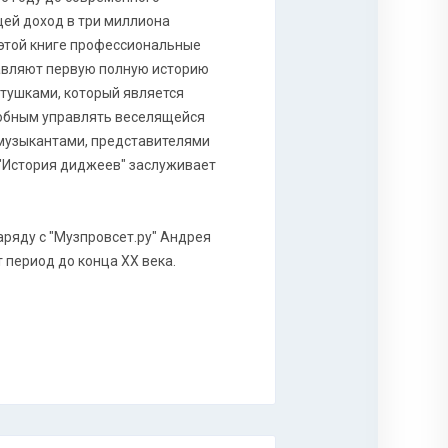
щей доход в три миллиона
 этой книге профессиональные
авляют первую полную историю
ртушками, который является
собным управлять веселящейся
 музыкантами, представителями
"История диджеев" заслуживает
наряду с "Музпровсет.ру" Андрея
 период до конца XX века.