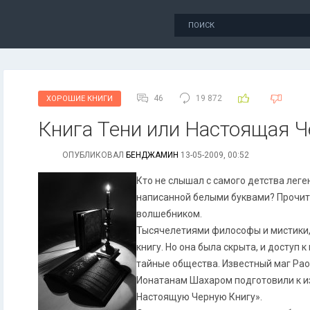
46
19 872
ХОРОШИЕ КНИГИ
Книга Тени или Настоящая Ч
ОПУБЛИКОВАЛ
БЕНДЖАМИН
13-05-2009, 00:52
Кто не слышал с самого детства леге
написанной белыми буквами? Прочит
волшебником.
Тысячелетиями философы и мистики,
книгу. Но она была скрыта, и доступ 
тайные общества. Известный маг Рао
Ионатанам Шахаром подготовили к и
Настоящую Черную Книгу».