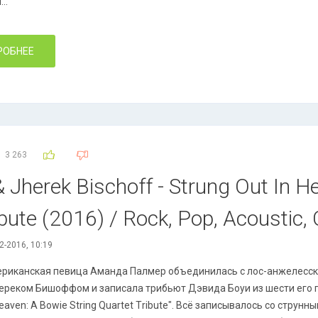
...
РОБНЕЕ
3 263
Jherek Bischoff - Strung Out In H
ibute (2016) / Rock, Pop, Acoustic,
2-2016, 10:19
риканская певица Аманда Палмер объединилась с лос-анжелесс
реком Бишоффом и записала трибьют Дэвида Боуи из шести его п
Неаvеn: А Воwiе String Quаrtеt Тributе". Всё записывалось со струнн