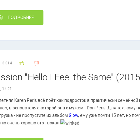
ПОДРОБНЕЕ
3 014
sion "Hello I Feel the Same" (2015)
, 14:21
летняя Karen Peris всё поёт как подросток в практически семейной
sion, в основателях которой она с мужем - Don Peris. Для тех, кому
грузка - не пропустите их альбом
Glow
, ему уже почти 15 лет, но по
ню очень хорошо этот вокал