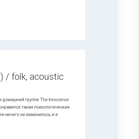
 / folk, acoustic
 и домашней группе The Innocence
 понравится такая психологическая
чти ничего не изменилось и я