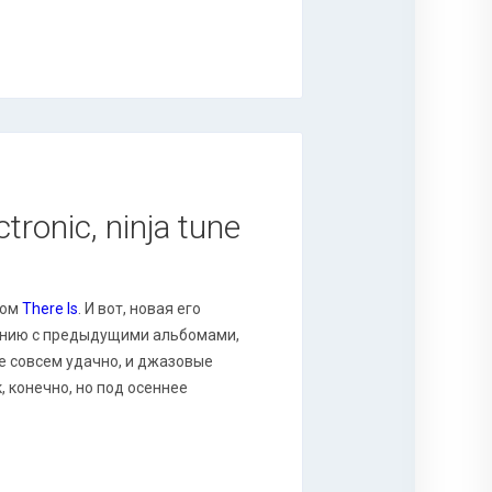
tronic, ninja tune
мом
There Is
. И вот, новая его
нению с предыдущими альбомами,
не совсем удачно, и джазовые
, конечно, но под осеннее