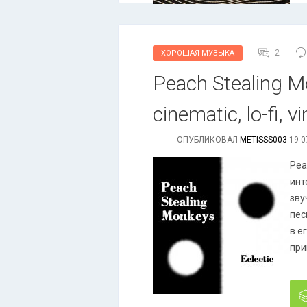
2
ХОРОШАЯ МУЗЫКА
Реасh Stеаlіng Моn
cinematic, lo-fi, v
ОПУБЛИКОВАЛ
METISSS003
19-0
Pea
инт
зву
пес
в е
при