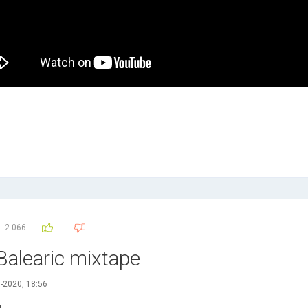
2 066
 Balearic mixtape
-2020, 18:56