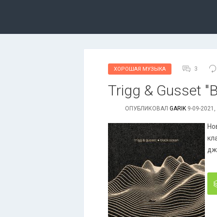
3
ХОРОШАЯ МУЗЫКА
Trigg & Gusset "
ОПУБЛИКОВАЛ
GARIK
9-09-2021,
Но
кл
дж