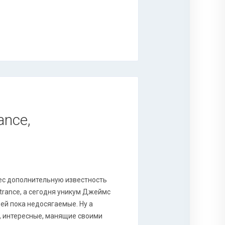
ance,
ес дополнительную известность
trance, а сегодня уникум Джеймс
ей пока недосягаемые. Ну а
е, интересные, манящие своими