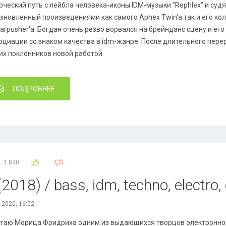
рческий путь с лейбла человека-иконы IDM-музыки "Rephlex" и суд
хновленный произведениями как самого Aphex Twin'a так и его кол
arpusher'a. Богдан очень резво ворвался на брейнданс сцену и его
оциации со знаком качества в idm-жанре. После длительного пере
их поклонников новой работой.
ПОДРОБНЕЕ
1 840
2018) / bass, idm, techno, electro,
-2020, 16:02
таю Морица Фридриха одним из выдающихся творцов электронно