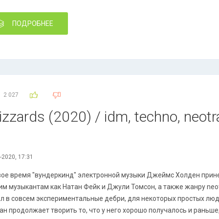
ПОДРОБНЕЕ
2 027
zzards (2020) / idm, techno, neotr
-2020, 17:31
вое время "вундеркинд" электронной музыки Джеймс Холден прин
им музыкантам как Натан Фейк и Джули Томсон, а также жанру neo
л в совсем экспериментальные дебри, для некоторых простых люд
ан продолжает творить то, что у него хорошо получалось и раньш