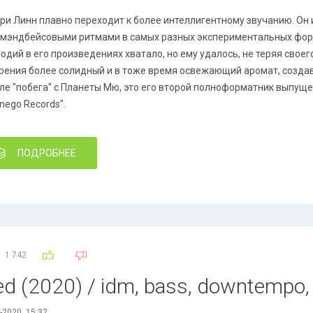
ри Линн плавно переходит к более интеллигентному звучанию. Он
мэндбейсовыми ритмами в самых разных экспериментальных форм
одий в его произведениях хватало, но ему удалось, не теряя своег
рения более солидный и в тоже время освежающий аромат, создав
ле "побега" с Планеты Мю, это его второй полноформатник выпущ
nnego Records".
ПОДРОБНЕЕ
1 742
ted (2020) / idm, bass, downtempo,
-2020, 15:32