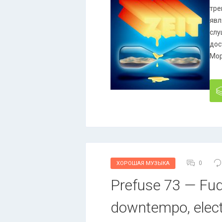
тре
явл
слу
дос
Мор
0
ХОРОШАЯ МУЗЫКА
Prefuse 73 — Fudg
downtempo, elect