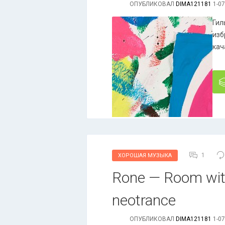
ОПУБЛИКОВАЛ
DIMA121181
1-07
Гил
изб
кач
1
ХОРОШАЯ МУЗЫКА
Rone — Room with
neotrance
ОПУБЛИКОВАЛ
DIMA121181
1-07