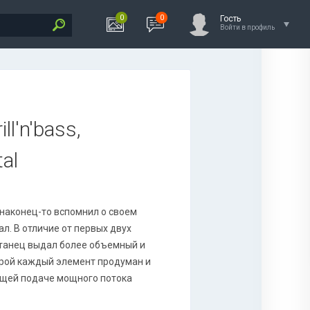
0
0
Гость
Войти в профиль
ll'n'bass,
al
 наконец-то вспомнил о своем
ал. В отличие от первых двух
итанец выдал более объемный и
торой каждый элемент продуман и
ющей подаче мощного потока