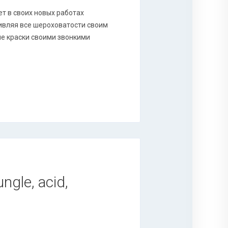
т в своих новых работах
живляя все шероховатости своим
е краски своими звонкими
ngle, acid,