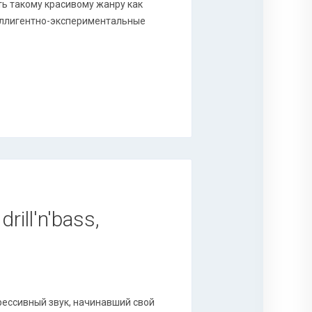
ть такому красивому жанру как
нтеллигентно-экспериментальные
rill'n'bass,
ессивный звук, начинавший свой