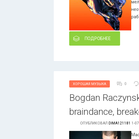
мел
нео
раб
ПОДРОБНЕЕ
0
ХОРОШАЯ МУЗЫКА
Bogdan Raczynski 
braindance, break
ОПУБЛИКОВАЛ
DIMA121181
1-07
Мас