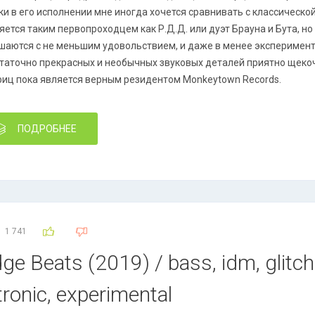
ки в его исполнении мне иногда хочется сравнивать с классическо
яется таким первопроходцем как Р.Д.Д. или дуэт Брауна и Бута, н
шаются с не меньшим удовольствием, и даже в менее экспериме
таточно прекрасных и необычных звуковых деталей приятно щеко
иц пока является верным резидентом Monkeytown Records.
ПОДРОБНЕЕ
1 741
e Beats (2019) / bass, idm, glitch
ronic, experimental