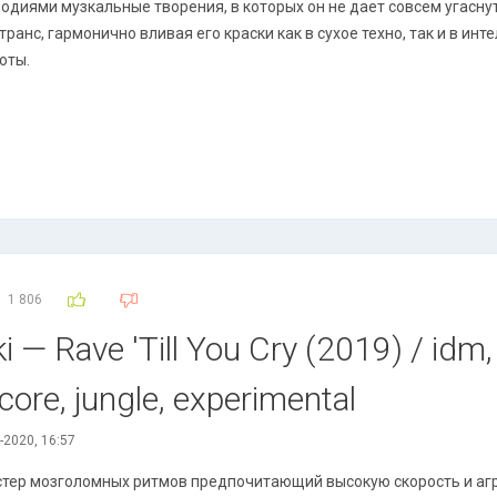
одиями музкальные творения, в которых он не дает совсем угасну
транс, гармонично вливая его краски как в сухое техно, так и в и
оты.
1 806
— Rave 'Till You Cry (2019) / idm, d
core, jungle, experimental
-2020, 16:57
тер мозголомных ритмов предпочитающий высокую скорость и агр