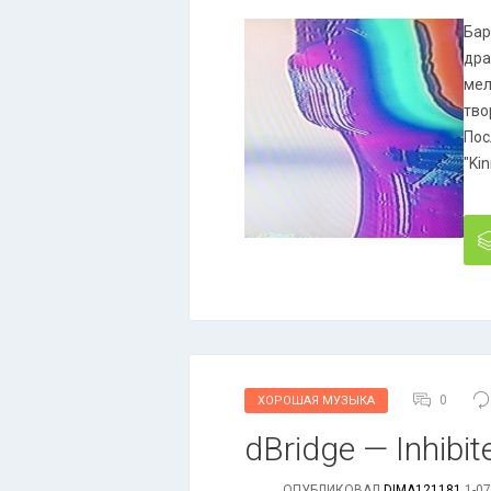
Бар
дра
мел
тво
Пос
"Ki
0
ХОРОШАЯ МУЗЫКА
dBridge — Inhibi
ОПУБЛИКОВАЛ
DIMA121181
1-07