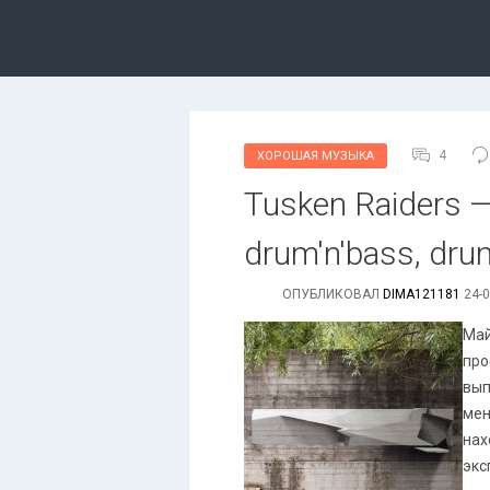
4
ХОРОШАЯ МУЗЫКА
Tusken Raiders — 
drum'n'bass, drum
ОПУБЛИКОВАЛ
DIMA121181
24-0
Май
про
вып
мен
нах
экс