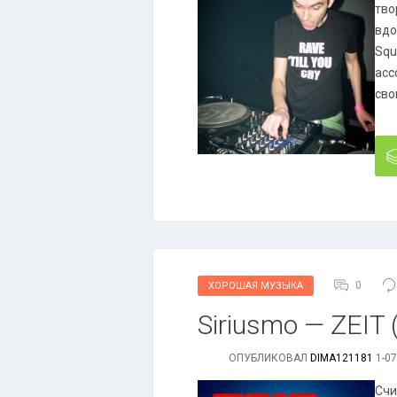
тво
вдо
Squ
асс
сво
0
ХОРОШАЯ МУЗЫКА
Siriusmo — ZEIT (
ОПУБЛИКОВАЛ
DIMA121181
1-07
Счи