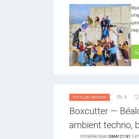
Фра
отк
цел
пер
0
ХОРОШАЯ МУЗЫКА
Boxcutter — Béalo
ambient techno,
ОПУБЛИКОВАЛ
DIMA121181
1-07