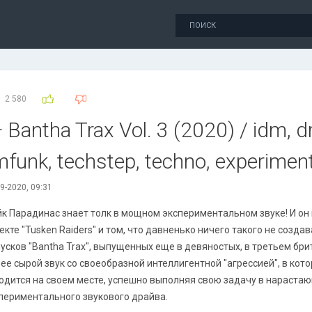
2 580
Bantha Trax Vol. 3 (2020) / idm, dri
funk, techstep, techno, experiment
9-2020, 09:31
к Парадинас знает толк в мощном экспериментальном звуке! И он
екте "Tusken Raiders" и том, что давненько ничего такого не создав
усков "Bantha Trax", выпущенных еще в девяностых, в третьем бр
ее сырой звук со своеобразной интеллигентной "агрессией", в ко
одится на своем месте, успешно выполняя свою задачу в нараста
периментального звукового драйва.