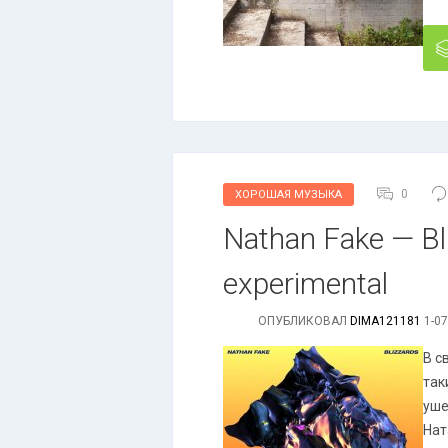
0
ХОРОШАЯ МУЗЫКА
Nathan Fake — Bli
experimental
ОПУБЛИКОВАЛ
DIMA121181
1-07
В с
так
уше
Нат