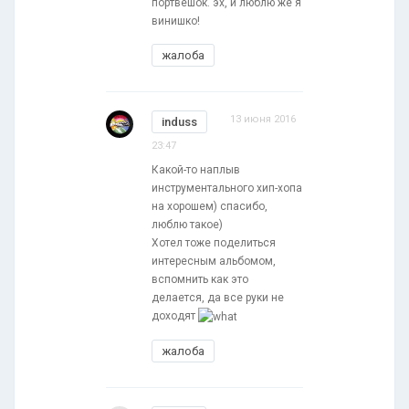
портвешок. эх, и люблю же я
винишко!
жалоба
13 июня 2016
induss
23:47
Какой-то наплыв
инструментального хип-хопа
на хорошем) спасибо,
люблю такое)
Хотел тоже поделиться
интересным альбомом,
вспомнить как это
делается, да все руки не
доходят
жалоба