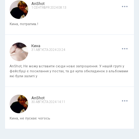
.
.
.
AnShot
1 СЕНТЯБРЯ 2024 08:13
Кина, потрапив.!
.
.
.
Кина
31 АВГУСТА 2024 23:24
AnShot, Не можу вставити сюди нове запрошення. У нашій групі у
фейсбуці є посилання у постах, та де купа обкладинок з альбомами
які були залиті у
.
.
.
AnShot
30 АВГУСТА 2024 14:11
Кина, не пускає чогось