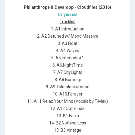
Philanthrope & Devaloop - Cloudfiles (2016)
Слушаем
Tracklist
1. A1.Introduction
2. A2.Detuned w/ Mono:Massive
3. A3.Float
4. A4.Waves
5. A5.Interlude#1
6. A6.NightTime
7. A7.CityLights
8. A8.Bomdigi
9. A9.Takealookaround
10. A10.Forever
11. A11.Relax Your Mind (Vocals by T-Max)
12. A12.Outrolude
13. B1.Facin
14. B2.Nothing Less
15. B3.Vintage