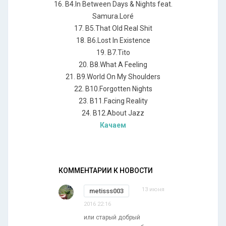
16. B4.In Between Days & Nights feat.
Samura.Loré
17. B5.That Old Real Shit
18. B6.Lost In Existence
19. B7.Tito
20. B8.What A Feeling
21. B9.World On My Shoulders
22. B10.Forgotten Nights
23. B11.Facing Reality
24. B12.About Jazz
Качаем
КОММЕНТАРИИ К НОВОСТИ
13 июня
metisss003
2016 22:16
или старый добрый