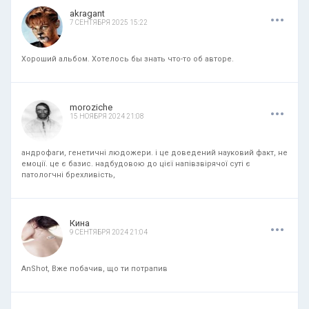
.
.
.
akragant
7 СЕНТЯБРЯ 2025 15:22
Хороший альбом. Хотелось бы знать что-то об авторе.
.
.
.
moroziche
15 НОЯБРЯ 2024 21:08
андрофаги, генетичні людожери. і це доведений науковий факт, не
емоції. це є базис. надбудовою до цієї напівзвірячої суті є
патологчні брехливість,
.
.
.
Кина
9 СЕНТЯБРЯ 2024 21:04
AnShot, Вже побачив, що ти потрапив