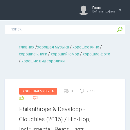
Гость
Войти в профиль
главная
/
хорошая музыкa
/
хорошее кино
/
хорошие книги
/
хороший юмор
/
хорошие фото
/
хорошие видеоролики
3
2 660
ХОРОШАЯ МУЗЫКА
Philanthrope & Devaloop -
Cloudfiles (2016) / Hip-Hop,
Instrumental, Beats, Jazz