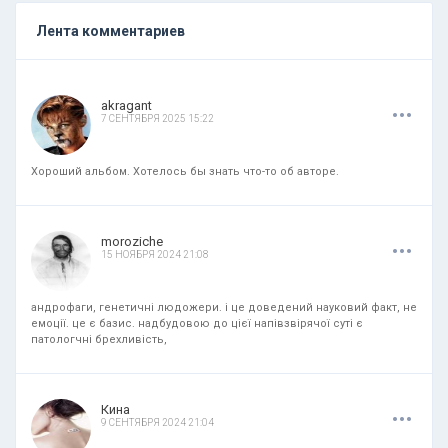
Лента комментариев
.
.
.
akragant
7 СЕНТЯБРЯ 2025 15:22
Хороший альбом. Хотелось бы знать что-то об авторе.
.
.
.
moroziche
15 НОЯБРЯ 2024 21:08
андрофаги, генетичні людожери. і це доведений науковий факт, не
емоції. це є базис. надбудовою до цієї напівзвірячої суті є
патологчні брехливість,
.
.
.
Кина
9 СЕНТЯБРЯ 2024 21:04