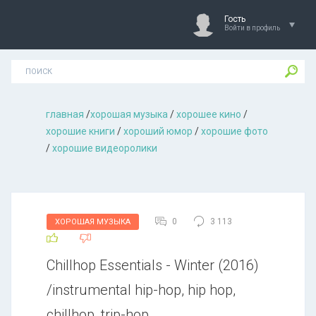
Гость
Войти в профиль
главная
/
хорошая музыкa
/
хорошее кино
/
хорошие книги
/
хороший юмор
/
хорошие фото
/
хорошие видеоролики
0
3 113
ХОРОШАЯ МУЗЫКА
Chillhop Essentials - Winter (2016)
/instrumental hip-hop, hip hop,
chillhop, trip-hop