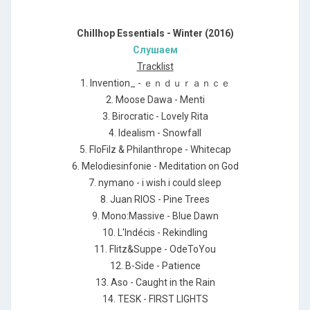
Chillhop Essentials - Winter (2016)
Слушаем
Tracklist
1. Invention_ - ｅｎｄｕｒａｎｃｅ
2. Moose Dawa - Menti
3. Birocratic - Lovely Rita
4. Idealism - Snowfall
5. FloFilz & Philanthrope - Whitecap
6. Melodiesinfonie - Meditation on God
7. nymano - i wish i could sleep
8. Juan RIOS - Pine Trees
9. Mono:Massive - Blue Dawn
10. L'Indécis - Rekindling
11. Flitz&Suppe - OdeToYou
12. B-Side - Patience
13. Aso - Caught in the Rain
14. TESK - FIRST LIGHTS