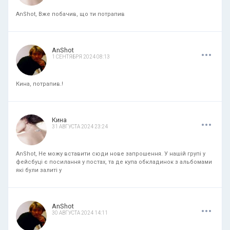
AnShot, Вже побачив, що ти потрапив
.
.
.
AnShot
1 СЕНТЯБРЯ 2024 08:13
Кина, потрапив.!
.
.
.
Кина
31 АВГУСТА 2024 23:24
AnShot, Не можу вставити сюди нове запрошення. У нашій групі у
фейсбуці є посилання у постах, та де купа обкладинок з альбомами
які були залиті у
.
.
.
AnShot
30 АВГУСТА 2024 14:11