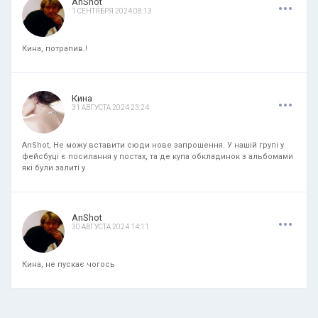
.
.
.
AnShot
1 СЕНТЯБРЯ 2024 08:13
Кина, потрапив.!
.
.
.
Кина
31 АВГУСТА 2024 23:24
AnShot, Не можу вставити сюди нове запрошення. У нашій групі у
фейсбуці є посилання у постах, та де купа обкладинок з альбомами
які були залиті у
.
.
.
AnShot
30 АВГУСТА 2024 14:11
Кина, не пускає чогось