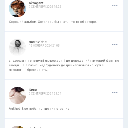
.
.
.
akragant
7 СЕНТЯБРЯ 2025 15:22
Хороший альбом. Хотелось бы знать что-то об авторе.
.
.
.
moroziche
15 НОЯБРЯ 2024 21:08
андрофаги, генетичні людожери. і це доведений науковий факт, не
емоції. це є базис. надбудовою до цієї напівзвірячої суті є
патологчні брехливість,
.
.
.
Кина
9 СЕНТЯБРЯ 2024 21:04
AnShot, Вже побачив, що ти потрапив