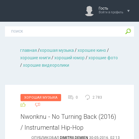
Гость
Войти в профиль
главная
/
хорошая музыкa
/
хорошее кино
/
хорошие книги
/
хороший юмор
/
хорошие фото
/
хорошие видеоролики
0
2 783
ХОРОШАЯ МУЗЫКА
Nwonknu - No Turning Back (2016)
/ Instrumental Hip-Hop
ОПУБЛИКОВАЛ
DIMITRII.DEMIEN
30-05-2016, 02:13