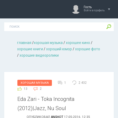
Гость
Войти в профиль
главная
/
хорошая музыкa
/
хорошее кино
/
хорошие книги
/
хороший юмор
/
хорошие фото
/
хорошие видеоролики
1
2 432
ХОРОШАЯ МУЗЫКА
13
2
Eda Zari - Toka Incognita
(2012)|Jazz, Nu Soul
ОПУБЛИКОВАЛ
ANSHOT
17-05-2016, 12:35