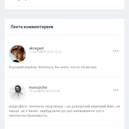
Лента комментариев
.
.
.
akragant
7 СЕНТЯБРЯ 2025 15:22
Хороший альбом. Хотелось бы знать что-то об авторе.
.
.
.
moroziche
15 НОЯБРЯ 2024 21:08
андрофаги, генетичні людожери. і це доведений науковий факт, не
емоції. це є базис. надбудовою до цієї напівзвірячої суті є
патологчні брехливість,