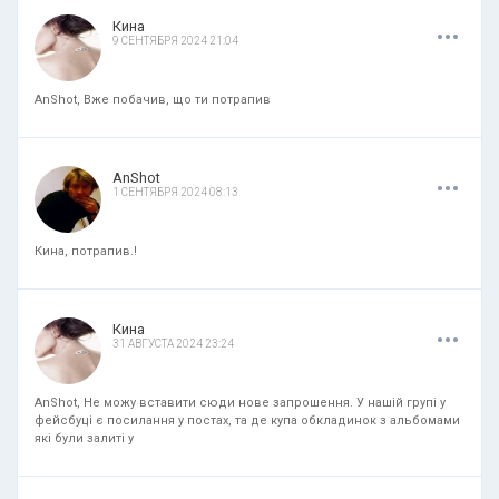
.
.
.
Кина
9 СЕНТЯБРЯ 2024 21:04
AnShot, Вже побачив, що ти потрапив
.
.
.
AnShot
1 СЕНТЯБРЯ 2024 08:13
Кина, потрапив.!
.
.
.
Кина
31 АВГУСТА 2024 23:24
AnShot, Не можу вставити сюди нове запрошення. У нашій групі у
фейсбуці є посилання у постах, та де купа обкладинок з альбомами
які були залиті у