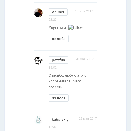
19 мая 2017
AnShot
23:27
Papashultz
,
жалоба
20 мая 2017
jazzfun
12:52
Спасибо, люблю этого
исполнителя. А вот
совесть.....
жалоба
22 мая 2017
kabatskiy
12:30