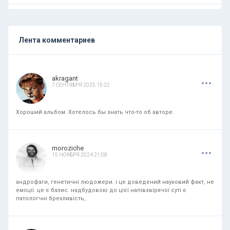
Лента комментариев
.
.
.
akragant
7 СЕНТЯБРЯ 2025 15:22
Хороший альбом. Хотелось бы знать что-то об авторе.
.
.
.
moroziche
15 НОЯБРЯ 2024 21:08
андрофаги, генетичні людожери. і це доведений науковий факт, не
емоції. це є базис. надбудовою до цієї напівзвірячої суті є
патологчні брехливість,