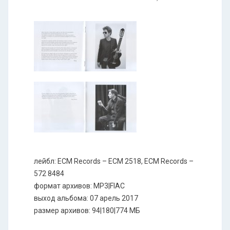
лейбл: ECM Records – ECM 2518, ECM Records –
572 8484
формат архивов: MP3|FlAC
выход альбома: 07 арель 2017
размер архивов: 94|180|774 МБ