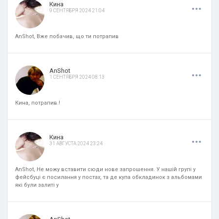
.
.
.
Кина
9 СЕНТЯБРЯ 2024 21:04
AnShot, Вже побачив, що ти потрапив
.
.
.
AnShot
1 СЕНТЯБРЯ 2024 08:13
Кина, потрапив.!
.
.
.
Кина
31 АВГУСТА 2024 23:24
AnShot, Не можу вставити сюди нове запрошення. У нашій групі у
фейсбуці є посилання у постах, та де купа обкладинок з альбомами
які були залиті у