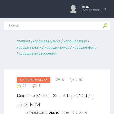
Гость
Войти в профиль
главная
/
хорошая музыкa
/
хорошее кино
/
хорошие книги
/
хороший юмор
/
хорошие фото
/
хорошие видеоролики
5
3 651
ХОРОШАЯ МУЗЫКА
39
5
Dominic Miller - Silent Light 2017 |
Jazz, ECM
ОПУБЛИКОВАЛ
ANSHOT
19-05-2017, 23:19