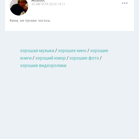
.
.
.
AnShot
30 АВГУСТА 2024 14:11
Кина, не пускає чогось
хорошая музыкa
/
хорошее кино
/
хорошие
книги
/
хороший юмор
/
хорошие фото
/
хорошие видеоролики