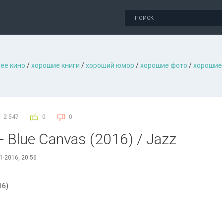
ее кино
/
хорошие книги
/
хороший юмор
/
хорошие фото
/
хорошие
2 547
0
0
 - Blue Canvas (2016) / Jazz
1-2016, 20:56
16)