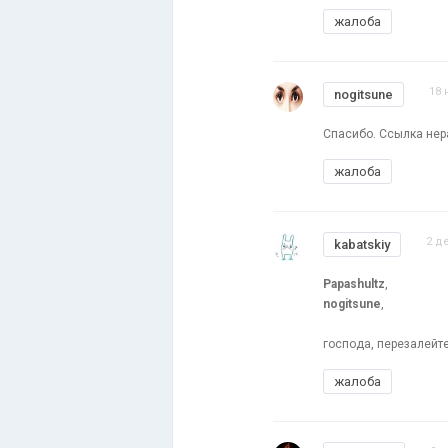
жалоба
18 
nogitsune
Спасибо. Ссылка нер
жалоба
2 д
kabatskiy
Papashultz
,
nogitsune
,
господа, перезалейте
жалоба