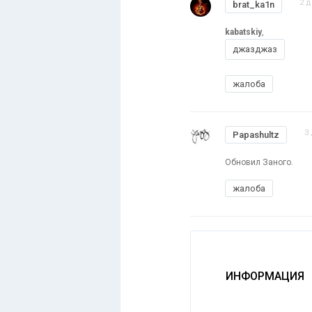
2 д
brat_ka1n
kabatskiy
,
джазджаз
жалоба
3
Papashultz
Обновил Заного.
жалоба
ИНФОРМАЦИЯ