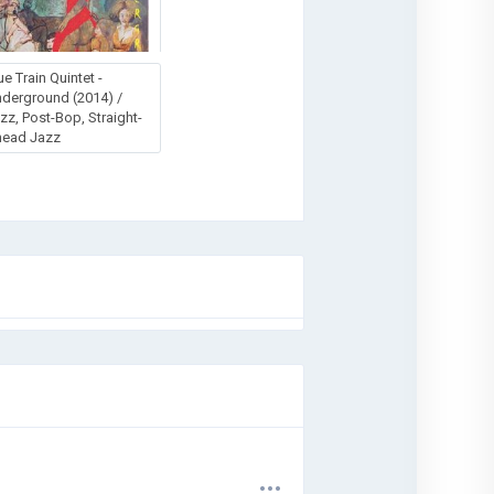
ue Train Quintet -
derground (2014) /
zz, Post-Bop, Straight-
head Jazz
.
.
.