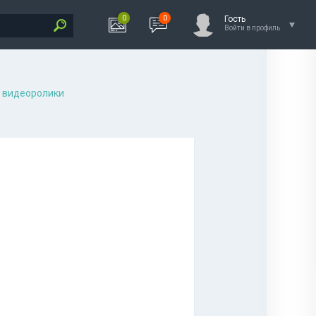
0
0
Гость
Войти в профиль
 видеоролики