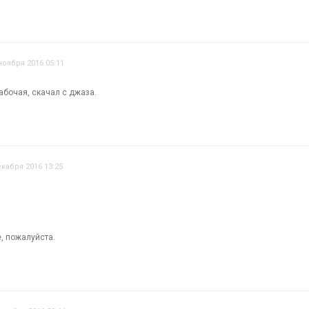
ноября 2016 05:11
абочая, скачал с джаза.
екабря 2016 13:25
, пожалуйста.