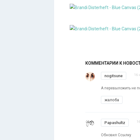
КОММЕНТАРИИ К НОВОС
16 
nogitsune
А перевыложить не п
жалоба
1
Papashultz
Обновил Ссылку