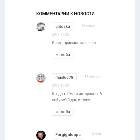
КОММЕНТАРИИ К НОВОСТИ
12 апреля
untoska
2019 21:02
Єєєє , приємно за наших !
жалоба
14 апреля
masluc78
2019 15:29
Когда-то было интересно. А
сейчас? Одно и тоже.
жалоба
2 мая
Forgigoloops