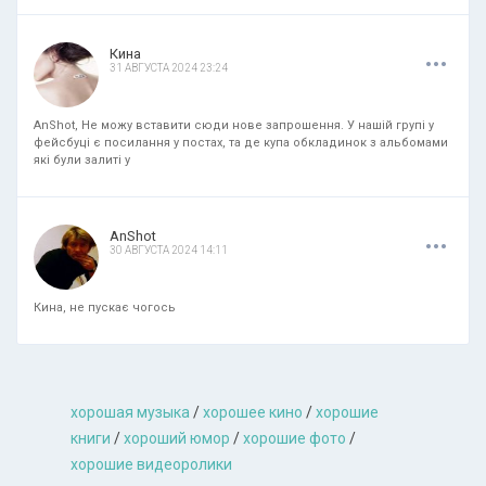
.
.
.
Кина
31 АВГУСТА 2024 23:24
AnShot, Не можу вставити сюди нове запрошення. У нашій групі у
фейсбуці є посилання у постах, та де купа обкладинок з альбомами
які були залиті у
.
.
.
AnShot
30 АВГУСТА 2024 14:11
Кина, не пускає чогось
хорошая музыкa
/
хорошее кино
/
хорошие
книги
/
хороший юмор
/
хорошие фото
/
хорошие видеоролики