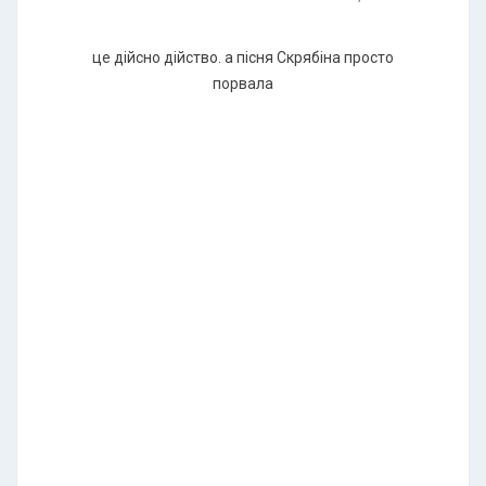
це дійсно дійство. а пісня Скрябіна просто
порвала