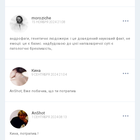
.
.
.
moroziche
15 НОЯБРЯ 2024 21:08
андрофаги, генетичні людожери. і це доведений науковий факт, не
емоції. це є базис. надбудовою до цієї напівзвірячої суті є
патологчні брехливість,
.
.
.
Кина
9 СЕНТЯБРЯ 2024 21:04
AnShot, Вже побачив, що ти потрапив
.
.
.
AnShot
1 СЕНТЯБРЯ 2024 08:13
Кина, потрапив.!