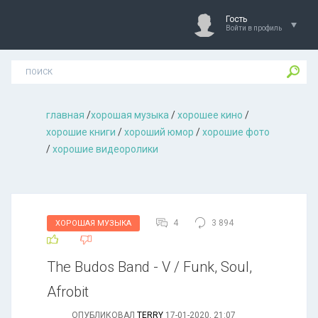
Гость
Войти в профиль
главная
/
хорошая музыкa
/
хорошее кино
/
хорошие книги
/
хороший юмор
/
хорошие фото
/
хорошие видеоролики
4
3 894
ХОРОШАЯ МУЗЫКА
The Budos Band - V / Funk, Soul,
Afrobit
ОПУБЛИКОВАЛ
TERRY
17-01-2020, 21:07