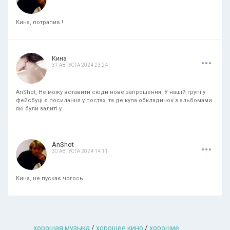
Кина, потрапив.!
.
.
.
Кина
31 АВГУСТА 2024 23:24
AnShot, Не можу вставити сюди нове запрошення. У нашій групі у
фейсбуці є посилання у постах, та де купа обкладинок з альбомами
які були залиті у
.
.
.
AnShot
30 АВГУСТА 2024 14:11
Кина, не пускає чогось
хорошая музыкa
/
хорошее кино
/
хорошие