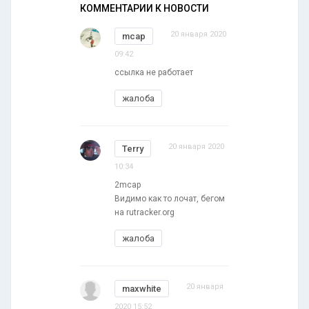
КОММЕНТАРИИ К НОВОСТИ
20 января 2020
mcap
09:42
ссылка не работает
жалоба
20 января 2020
Terry
10:34
2mcap
Видимо как то лочат, бегом
на rutracker.org
жалоба
20 января
maxwhite
2020 15:52