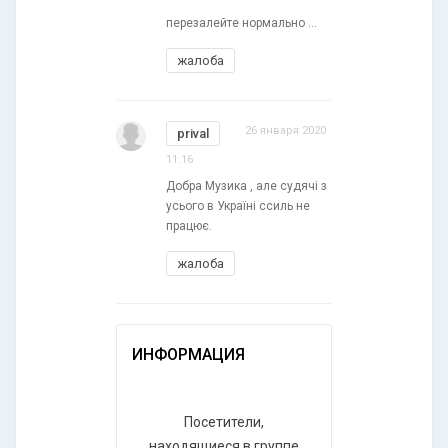
перезалейте нормально ...
жалоба
26 января 2020
prival
11:16
Добра Музика , але судячі з
усього в Україні ссиль не
працює.
жалоба
ИНФОРМАЦИЯ
Посетители,
находящиеся в группе