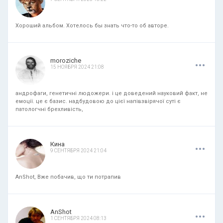
Хороший альбом. Хотелось бы знать что-то об авторе.
.
.
.
moroziche
15 НОЯБРЯ 2024 21:08
андрофаги, генетичні людожери. і це доведений науковий факт, не
емоції. це є базис. надбудовою до цієї напівзвірячої суті є
патологчні брехливість,
.
.
.
Кина
9 СЕНТЯБРЯ 2024 21:04
AnShot, Вже побачив, що ти потрапив
.
.
.
AnShot
1 СЕНТЯБРЯ 2024 08:13