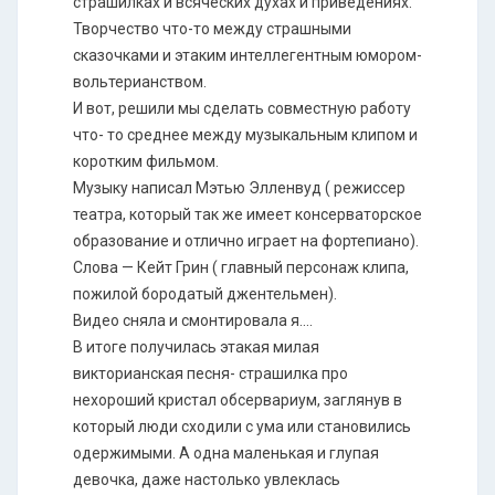
страшилках и всяческих духах и приведениях.
Творчество что-то между страшными
сказочками и этаким интеллегентным юмором-
вольтерианством.
И вот, решили мы сделать совместную работу
что- то среднее между музыкальным клипом и
коротким фильмом.
Музыку написал Мэтью Элленвуд ( режиссер
театра, который так же имеет консерваторское
образование и отлично играет на фортепиано).
Слова — Кейт Грин ( главный персонаж клипа,
пожилой бородатый джентельмен).
Видео сняла и смонтировала я....
В итоге получилась этакая милая
викторианская песня- страшилка про
нехороший кристал обсервариум, заглянув в
который люди сходили с ума или становились
одержимыми. А одна маленькая и глупая
девочка, даже настолько увлеклась