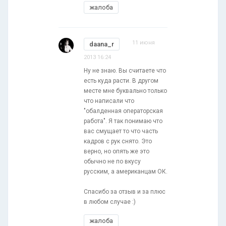
жалоба
11 июня
daana_r
2013 16:24
Ну не знаю. Вы считаете что
есть куда расти. В другом
месте мне буквально только
что написали что
"обалденная операторская
работа". Я так понимаю что
вас смущает то что часть
кадров с рук снято. Это
верно, но опять же это
обычно не по вкусу
русским, а американцам ОК.
Спасибо за отзыв и за плюс
в любом случае :)
жалоба