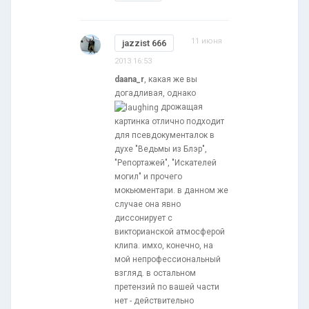
11 июня
jazzist 666
2013 16:53
daana_r
, какая же вы
догадливая, однако
дрожащая
картинка отлично подходит
для псевдокументалок в
духе "Ведьмы из Блэр",
"Репортажей", "Искателей
могил" и прочего
мокьюментари. в данном же
случае она явно
диссонирует с
викторианской атмосферой
клипа. имхо, конечно, на
мой непрофессиональный
взгляд. в остальном
претензий по вашей части
нет - действительно