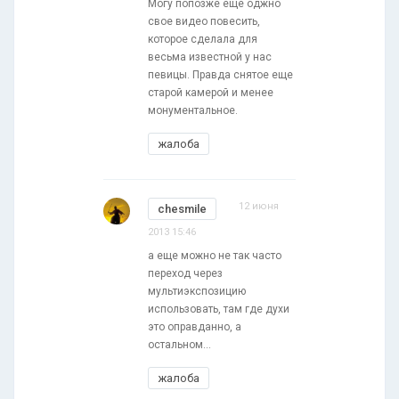
Могу попозже еще оджно
свое видео повесить,
которое сделала для
весьма известной у нас
певицы. Правда снятое еще
старой камерой и менее
монументальное.
жалоба
12 июня
chesmile
2013 15:46
а еще можно не так часто
переход через
мультиэкспозицию
использовать, там где духи
это оправданно, а
остальном...
жалоба