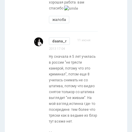
хорошая работа. вам
спасибо
жалоба
11 июня
daana_r
2013 17:04
Ну сначала я 5 лет училась
в россии "не трясти
камерой, потому что это
криминал", потом еще 8
училась снимать не со
штатива, потому что видео
снятое толькор со штатива
выглядит "не живым". На
мой взгляд истинна где- то
посередине. тем более что
тряски как в ведьме из блэр
тут всеже нет.