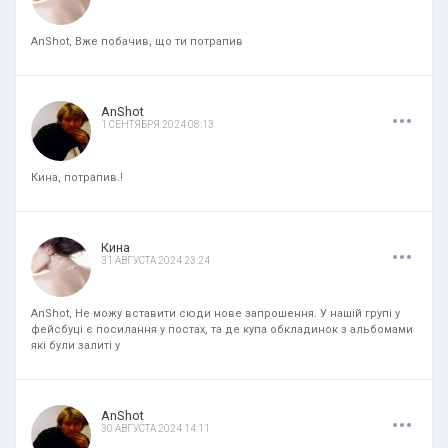
AnShot, Вже побачив, що ти потрапив
.
.
.
AnShot
1 СЕНТЯБРЯ 2024 08:13
Кина, потрапив.!
.
.
.
Кина
31 АВГУСТА 2024 23:24
AnShot, Не можу вставити сюди нове запрошення. У нашій групі у
фейсбуці є посилання у постах, та де купа обкладинок з альбомами
які були залиті у
.
.
.
AnShot
30 АВГУСТА 2024 14:11