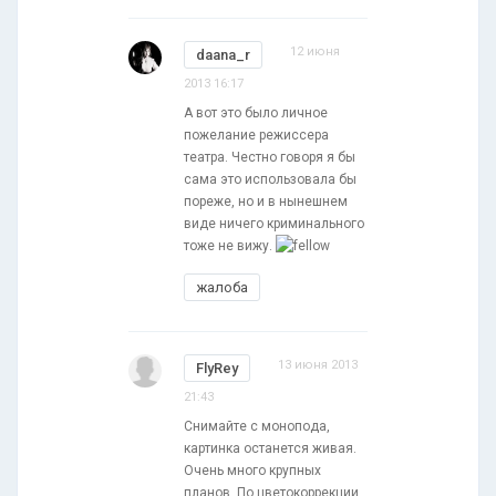
12 июня
daana_r
2013 16:17
А вот это было личное
пожелание режиссера
театра. Честно говоря я бы
сама это использовала бы
пореже, но и в нынешнем
виде ничего криминального
тоже не вижу.
жалоба
13 июня 2013
FlyRey
21:43
Снимайте с монопода,
картинка останется живая.
Очень много крупных
планов. По цветокоррекции,