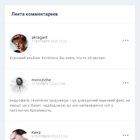
Лента комментариев
.
.
.
akragant
7 СЕНТЯБРЯ 2025 15:22
Хороший альбом. Хотелось бы знать что-то об авторе.
.
.
.
moroziche
15 НОЯБРЯ 2024 21:08
андрофаги, генетичні людожери. і це доведений науковий факт, не
емоції. це є базис. надбудовою до цієї напівзвірячої суті є
патологчні брехливість,
.
.
.
Кина
9 СЕНТЯБРЯ 2024 21:04