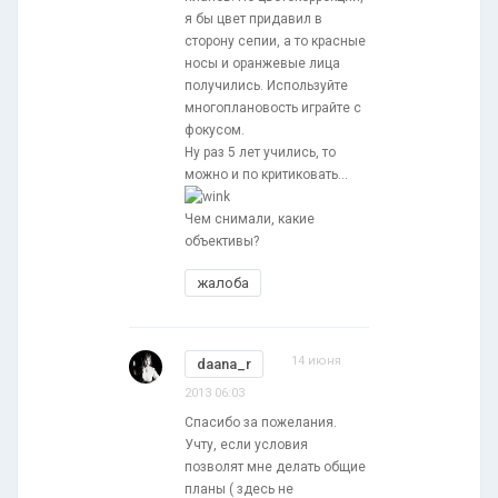
я бы цвет придавил в
сторону сепии, а то красные
носы и оранжевые лица
получились. Используйте
многоплановость играйте с
фокусом.
Ну раз 5 лет учились, то
можно и по критиковать...
Чем снимали, какие
объективы?
жалоба
14 июня
daana_r
2013 06:03
Спасибо за пожелания.
Учту, если условия
позволят мне делать общие
планы ( здесь не