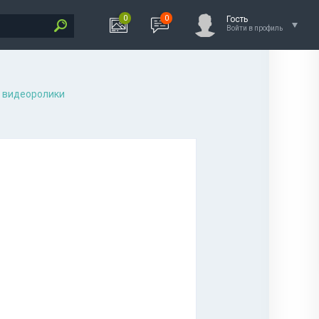
0
0
Гость
Войти в профиль
 видеоролики