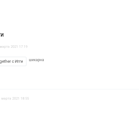
ТИ
 марта 2021 17:19
шикарна
gether с Игги
 марта 2021 18:55