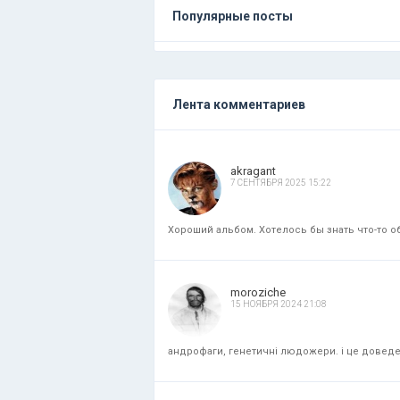
Популярные посты
Лента комментариев
akragant
7 СЕНТЯБРЯ 2025 15:22
Хороший альбом. Хотелось бы знать что-то об
moroziche
15 НОЯБРЯ 2024 21:08
андрофаги, генетичні людожери. і це доведени