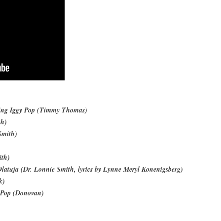
ring Iggy Pop (Timmy Thomas)
th)
Smith)
ith)
 Olatuja (Dr. Lonnie Smith, lyrics by Lynne Meryl Konenigsberg)
k)
 Pop (Donovan)