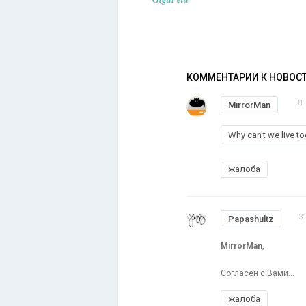
КОММЕНТАРИИ К НОВОС
31
MirrorMan
Why can't we live to
жалоба
31
Papashultz
MirrorMan
,
Согласен с Вами...
жалоба