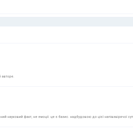
 авторе.
й науковий факт, не емоції. це є базис. надбудовою до цієї напівзвірячої суті