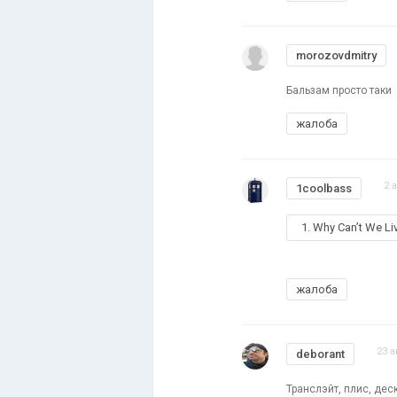
morozovdmitry
Бальзам просто таки
жалоба
2 
1coolbass
1. Why Can’t We Li
жалоба
23 а
deborant
Транслэйт, плис, дес