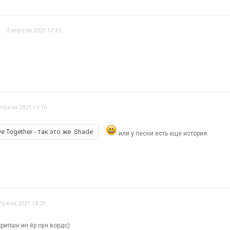
2 апреля 2021 17:43
апреля 2021 19:16
ve Together - так это же Shade
или у песни есть еще история
преля 2021 18:31
крипшн ин ёр оун вордс)