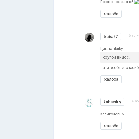
Просто прекрасно!
жалоба
5 авгу
truba27
Цитата: ibirby
крутой видос!
да. и вообще. спасиб
жалоба
5 ав
kabatskiy
великолепно!
жалоба