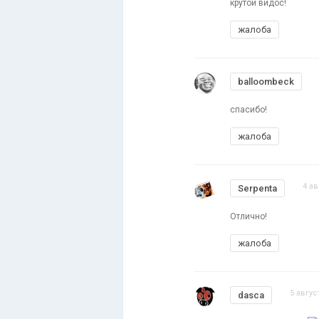
крутой видос!
жалоба
balloombeck
спасибо!
жалоба
4 ав
Serpenta
Отлично!
жалоба
5 авгус
dasca