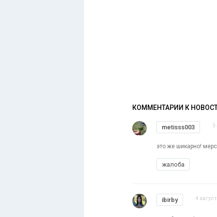
КОММЕНТАРИИ К НОВОС
3
metisss003
это же шикарно! мерс
жалоба
4 август
ibirby