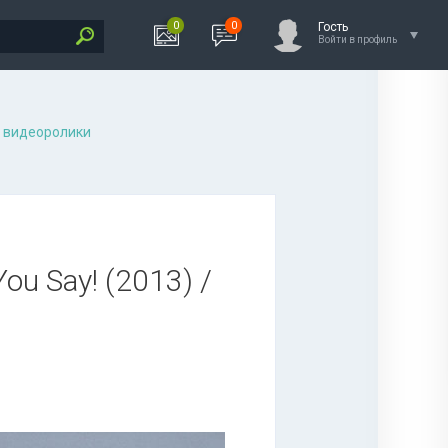
0
0
Гость
Войти в профиль
 видеоролики
You Say! (2013) /