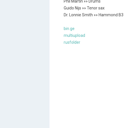
Phil Martin »» Drums
Guido Nijs »» Tenor sax
Dr. Lonnie Smith »» Hammond B3
bin.ge
multiupload
rusfolder