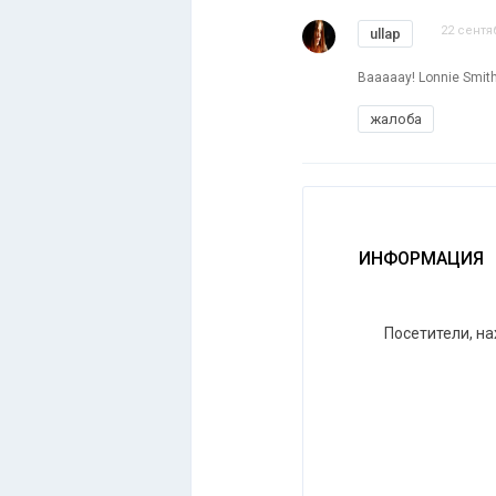
22 сентя
ullap
Вааааау! Lonnie Smith
жалоба
ИНФОРМАЦИЯ
Посетители, н