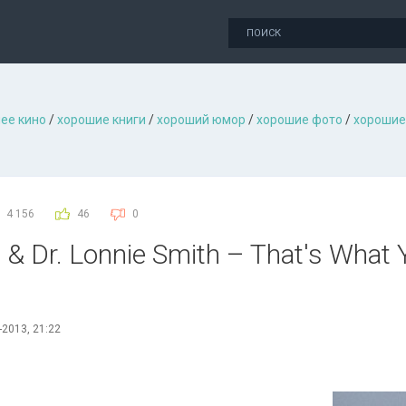
ее кино
/
хорошие книги
/
хороший юмор
/
хорошие фото
/
хорошие
4 156
46
0
& Dr. Lonnie Smith – That's What 
-2013, 21:22