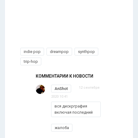
indie pop
dreampop
synthpop
trip-hop
КОММЕНТАРИИ К НОВОСТИ
12 сентября
AnShot
2020 10:41
вся дискрграфия
включая последний
жалоба