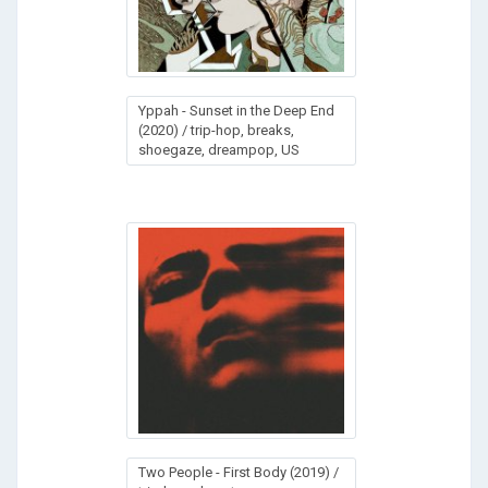
Yрраh - Sunsеt in the Dеер Еnd
(2020) / trip-hop, breaks,
shoegaze, dreampop, US
Two People - First Body (2019) /