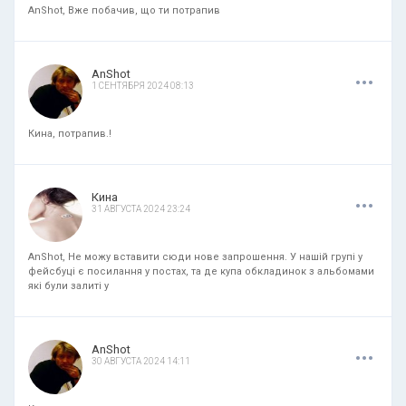
AnShot, Вже побачив, що ти потрапив
.
.
.
AnShot
1 СЕНТЯБРЯ 2024 08:13
Кина, потрапив.!
.
.
.
Кина
31 АВГУСТА 2024 23:24
AnShot, Не можу вставити сюди нове запрошення. У нашій групі у
фейсбуці є посилання у постах, та де купа обкладинок з альбомами
які були залиті у
.
.
.
AnShot
30 АВГУСТА 2024 14:11