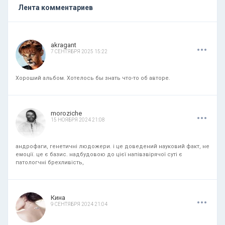
Лента комментариев
.
.
.
akragant
7 СЕНТЯБРЯ 2025 15:22
Хороший альбом. Хотелось бы знать что-то об авторе.
.
.
.
moroziche
15 НОЯБРЯ 2024 21:08
андрофаги, генетичні людожери. і це доведений науковий факт, не
емоції. це є базис. надбудовою до цієї напівзвірячої суті є
патологчні брехливість,
.
.
.
Кина
9 СЕНТЯБРЯ 2024 21:04