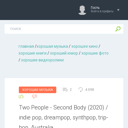
Гость
Войти в профиль
главная
/
хорошая музыкa
/
хорошее кино
/
хорошие книги
/
хороший юмор
/
хорошие фото
/
хорошие видеоролики
2
4 098
ХОРОШАЯ МУЗЫКА
Тwо Реорlе - Sесоnd Воdу (2020) /
indie pop, dreampop, synthpop, trip-
hop, Australia