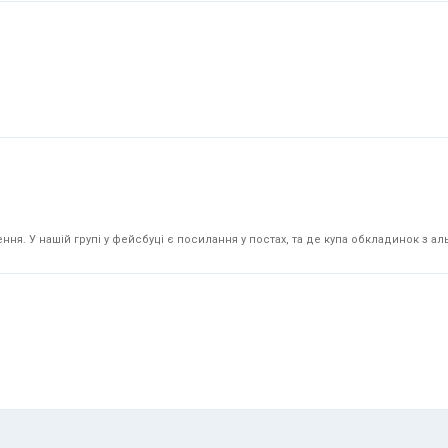
я. У нашій групі у фейсбуці є посилання у постах, та де купа обкладинок з аль