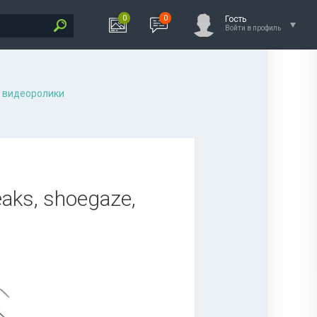
0
0
Гость
Войти в профиль
 видеоролики
eaks, shoegaze,