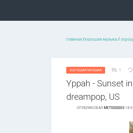
главная
/
хорошая музыкa
/
хорош
1
ХОРОШАЯ МУЗЫКА
Yрраh - Sunsеt in
dreampop, US
ОПУБЛИКОВАЛ
METISSS003
18-0