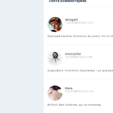
Лента комментариев
akragant
7 СЕНТЯБРЯ 2025 15:22
Хороший альбом. Хотелось бы знать что-то об
moroziche
15 НОЯБРЯ 2024 21:08
андрофаги, генетичні людожери. і це доведени
Кина
9 СЕНТЯБРЯ 2024 21:04
AnShot, Вже побачив, що ти потрапив