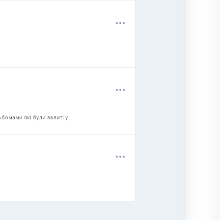
.
.
.
.
.
.
бомами які були залиті у
.
.
.