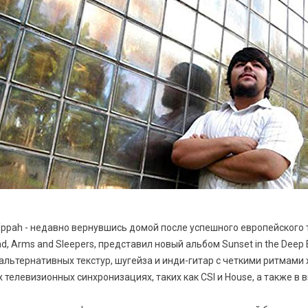
ppah - недавно вернувшись домой после успешного европейского 
ead, Arms and Sleepers, представил новый альбом Sunset in the Dee
льтернативных текстур, шугейза и инди-гитар с четкими ритмами х
телевизионных синхронизациях, таких как CSI и House, а также в ви