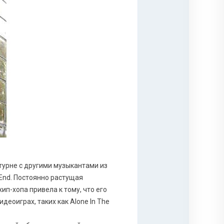
турне с другими музыкантами из
p End. Постоянно растущая
ип-хопа привела к тому, что его
деоиграх, таких как Alone In The