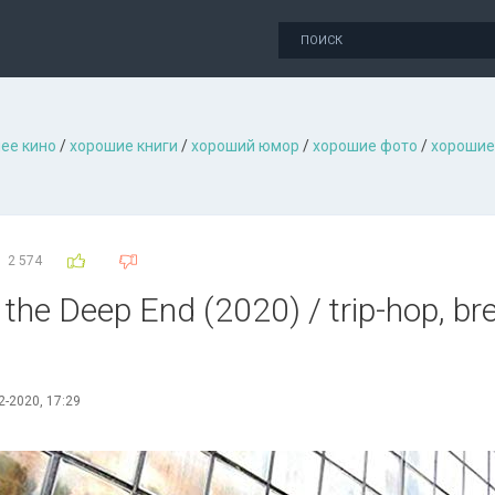
ее кино
/
хорошие книги
/
хороший юмор
/
хорошие фото
/
хорошие
2 574
 the Dеер Еnd (2020) / trip-hop, br
2-2020, 17:29