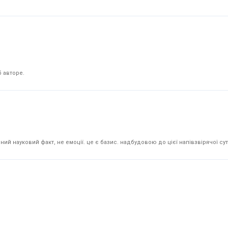
 авторе.
й науковий факт, не емоції. це є базис. надбудовою до цієї напівзвірячої суті