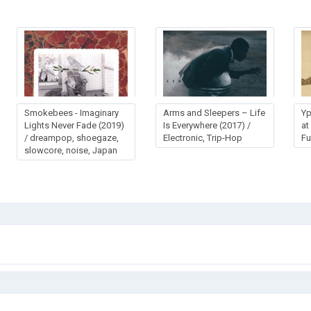
Smоkеbееs - Imаginаrу
Arms and Sleepers – Life
Yp
Lights Nеvеr Fаdе (2019)
Is Everywhere (2017) /
at
/ dreampop, shoegaze,
Electronic, Trip-Hop
Fu
slowcore, noise, Japan