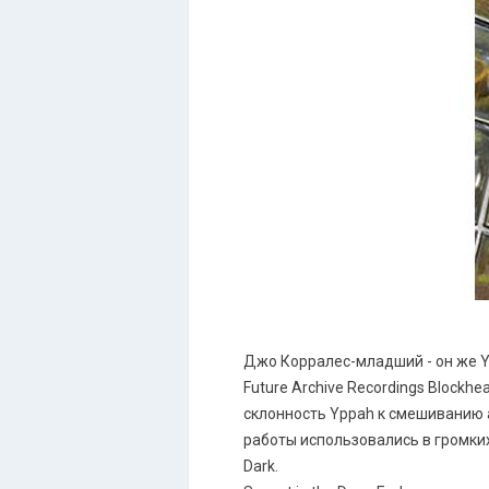
Джо Корралес-младший - он же Y
Future Archive Recordings Blockh
склонность Yppah к смешиванию а
работы использовались в громких 
Dark.