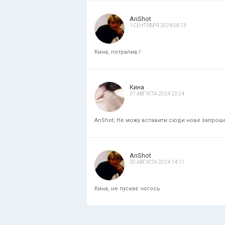
AnShot
1 СЕНТЯБРЯ 2024 08:13
Кина, потрапив.!
Кина
31 АВГУСТА 2024 23:24
AnShot, Не можу вставити сюди нове запрошенн
AnShot
30 АВГУСТА 2024 14:11
Кина, не пускає чогось