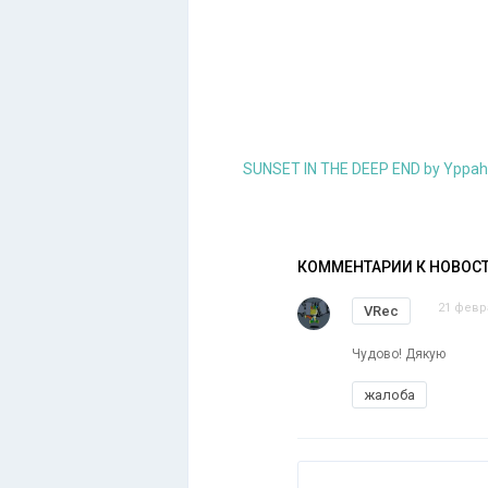
SUNSET IN THE DEEP END by Yppah
КОММЕНТАРИИ К НОВОС
21 февр
VRec
Чудово! Дякую
жалоба