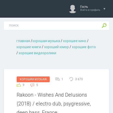
Гость
Войти в профиль
главная
/
хорошая музыкa
/
хорошее кино
/
хорошие книги
/
хороший юмор
/
хорошие фото
/
хорошие видеоролики
1
3 670
ХОРОШАЯ МУЗЫКА
9
5
Rakoon - Wishes And Delusions
(2018) / electro dub, psygressive,
deep bass, France