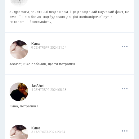
андрофаги, генетичні людожери. і це доведений науковий факт, не
емоції. це є базис. надбудовою до цієї напівзвірячої суті є
патологчні брехливість,
.
.
.
Кина
9 СЕНТЯБРЯ 2024 21:04
AnShot, Вже побачив, що ти потрапив
.
.
.
AnShot
1 СЕНТЯБРЯ 2024 08:13
Кина, потрапив.!
.
.
.
Кина
31 АВГУСТА 2024 23:24