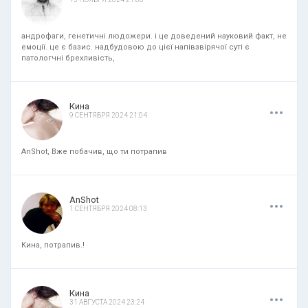
андрофаги, генетичні людожери. і це доведений науковий факт, не
емоції. це є базис. надбудовою до цієї напівзвірячої суті є
патологчні брехливість,
.
.
.
Кина
9 СЕНТЯБРЯ 2024 21:04
AnShot, Вже побачив, що ти потрапив
.
.
.
AnShot
1 СЕНТЯБРЯ 2024 08:13
Кина, потрапив.!
.
.
.
Кина
31 АВГУСТА 2024 23:24