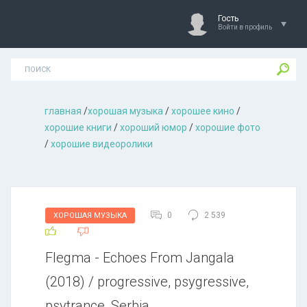
Гость
Войти в профиль
главная
/
хорошая музыкa
/
хорошее кино
/
хорошие книги
/
хороший юмор
/
хорошие фото
/
хорошие видеоролики
0
2 539
ХОРОШАЯ МУЗЫКА
Flegma - Echoes From Jangala
(2018) / progressive, psygressive,
psytrance, Serbia