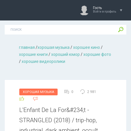
Гость
Войти в профиль
главная
/
хорошая музыкa
/
хорошее кино
/
хорошие книги
/
хороший юмор
/
хорошие фото
/
хорошие видеоролики
0
2 981
ХОРОШАЯ МУЗЫКА
L'Enfant De La For&#234;t -
STRANGLED (2018) / trip-hop,
industrial, dark ambient, occult,