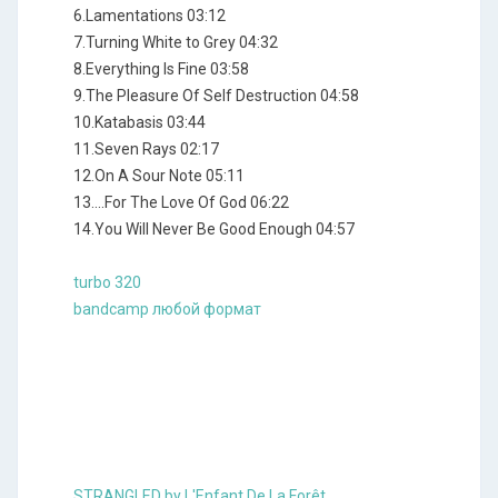
6.Lamentations 03:12
7.Turning White to Grey 04:32
8.Everything Is Fine 03:58
9.The Pleasure Of Self Destruction 04:58
10.Katabasis 03:44
11.Seven Rays 02:17
12.On A Sour Note 05:11
13....For The Love Of God 06:22
14.You Will Never Be Good Enough 04:57
turbo 320
bandcamp любой формат
STRANGLED by L'Enfant De La Forêt