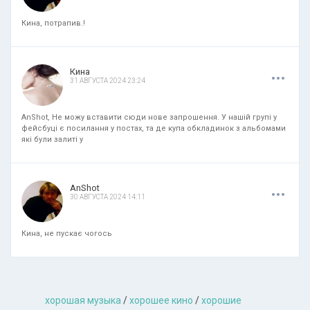
Кина, потрапив.!
.
.
.
Кина
31 АВГУСТА 2024 23:24
AnShot, Не можу вставити сюди нове запрошення. У нашій групі у
фейсбуці є посилання у постах, та де купа обкладинок з альбомами
які були залиті у
.
.
.
AnShot
30 АВГУСТА 2024 14:11
Кина, не пускає чогось
хорошая музыкa
/
хорошее кино
/
хорошие