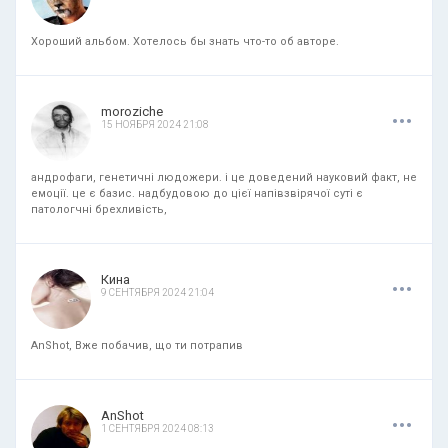
Хороший альбом. Хотелось бы знать что-то об авторе.
.
.
.
moroziche
15 НОЯБРЯ 2024 21:08
андрофаги, генетичні людожери. і це доведений науковий факт, не
емоції. це є базис. надбудовою до цієї напівзвірячої суті є
патологчні брехливість,
.
.
.
Кина
9 СЕНТЯБРЯ 2024 21:04
AnShot, Вже побачив, що ти потрапив
.
.
.
AnShot
1 СЕНТЯБРЯ 2024 08:13