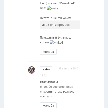
flac..) и жмем "
Download
"
Всё!
Цитата: susumu yokota
дарк сити пройаса
Прикольный фильмец,
кстати
жалоба
28 августа 2017
saba
12:02
ктотычтоты
,
спасибо,все стеснялся
спросить - стока релизов
пропустил
жалоба