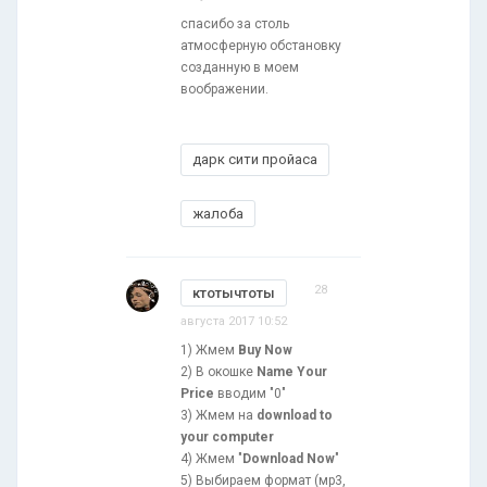
спасибо за столь
атмосферную обстановку
созданную в моем
воображении.
дарк сити пройаса
жалоба
28
ктотычтоты
августа 2017 10:52
1) Жмем
Buy Now
2) В окошке
Name Your
Price
вводим "0"
3) Жмем на
download to
your computer
4) Жмем "
Download Now
"
5) Выбираем формат (мр3,