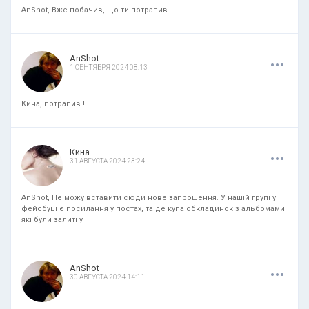
AnShot, Вже побачив, що ти потрапив
.
.
.
AnShot
1 СЕНТЯБРЯ 2024 08:13
Кина, потрапив.!
.
.
.
Кина
31 АВГУСТА 2024 23:24
AnShot, Не можу вставити сюди нове запрошення. У нашій групі у
фейсбуці є посилання у постах, та де купа обкладинок з альбомами
які були залиті у
.
.
.
AnShot
30 АВГУСТА 2024 14:11