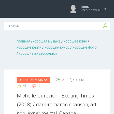
Гость
Войти в профиль
главная
/
хорошая музыкa
/
хорошее кино
/
хорошие книги
/
хороший юмор
/
хорошие фото
/
хорошие видеоролики
2
6 840
ХОРОШАЯ МУЗЫКА
46
1
Michelle Gurevich - Exciting Times
(2018) / dark-romantic chanson, art
pop, experimental, Canada