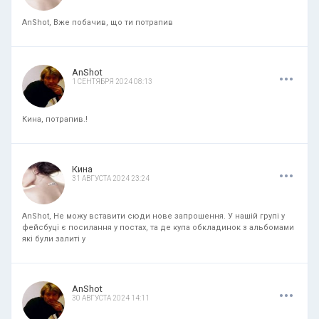
AnShot, Вже побачив, що ти потрапив
.
.
.
AnShot
1 СЕНТЯБРЯ 2024 08:13
Кина, потрапив.!
.
.
.
Кина
31 АВГУСТА 2024 23:24
AnShot, Не можу вставити сюди нове запрошення. У нашій групі у
фейсбуці є посилання у постах, та де купа обкладинок з альбомами
які були залиті у
.
.
.
AnShot
30 АВГУСТА 2024 14:11