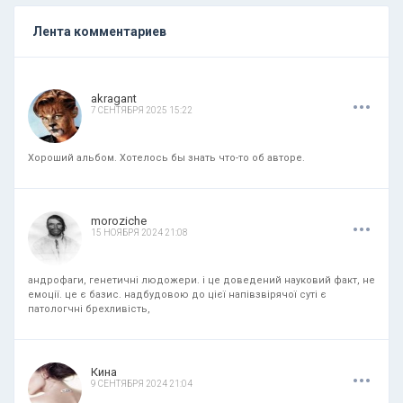
Лента комментариев
.
.
.
akragant
7 СЕНТЯБРЯ 2025 15:22
Хороший альбом. Хотелось бы знать что-то об авторе.
.
.
.
moroziche
15 НОЯБРЯ 2024 21:08
андрофаги, генетичні людожери. і це доведений науковий факт, не
емоції. це є базис. надбудовою до цієї напівзвірячої суті є
патологчні брехливість,
.
.
.
Кина
9 СЕНТЯБРЯ 2024 21:04