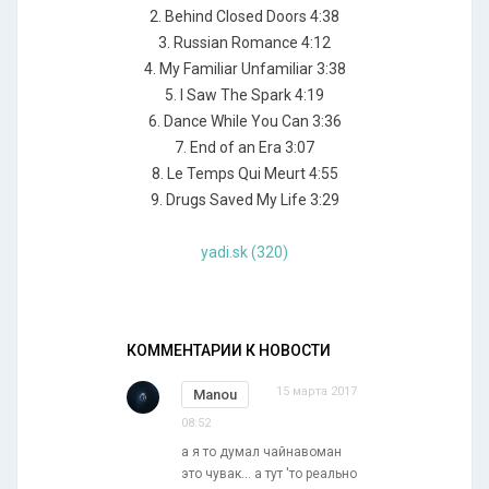
2. Behind Closed Doors 4:38
3. Russian Romance 4:12
4. My Familiar Unfamiliar 3:38
5. I Saw The Spark 4:19
6. Dance While You Can 3:36
7. End of an Era 3:07
8. Le Temps Qui Meurt 4:55
9. Drugs Saved My Life 3:29
yadi.sk (320)
КОММЕНТАРИИ К НОВОСТИ
15 марта 2017
Manou
08:52
а я то думал чайнавоман
это чувак... а тут 'то реально