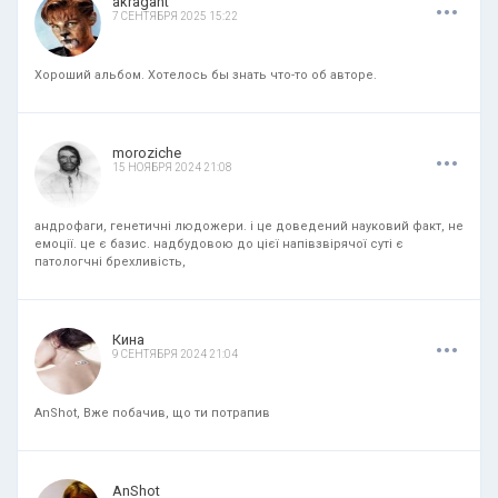
.
.
.
akragant
7 СЕНТЯБРЯ 2025 15:22
Хороший альбом. Хотелось бы знать что-то об авторе.
.
.
.
moroziche
15 НОЯБРЯ 2024 21:08
андрофаги, генетичні людожери. і це доведений науковий факт, не
емоції. це є базис. надбудовою до цієї напівзвірячої суті є
патологчні брехливість,
.
.
.
Кина
9 СЕНТЯБРЯ 2024 21:04
AnShot, Вже побачив, що ти потрапив
.
.
.
AnShot