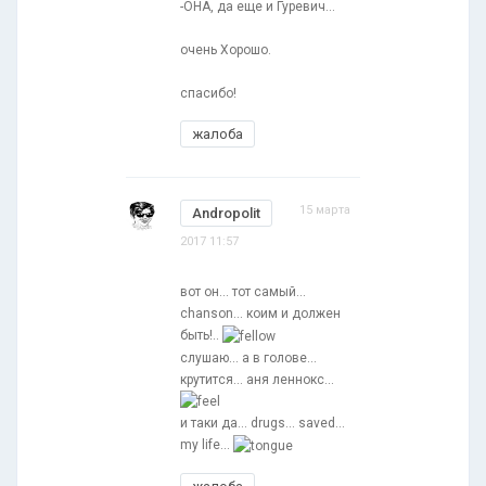
-ОНА, да еще и Гуревич...
очень Хорошо.
спасибо!
жалоба
15 марта
Andropolit
2017 11:57
вот он... тот самый...
chanson... коим и должен
быть!..
слушаю... а в голове...
крутится... аня леннокс...
и таки да... drugs... saved...
my life...