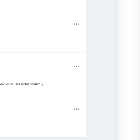
.
.
.
.
.
.
бомами які були залиті у
.
.
.