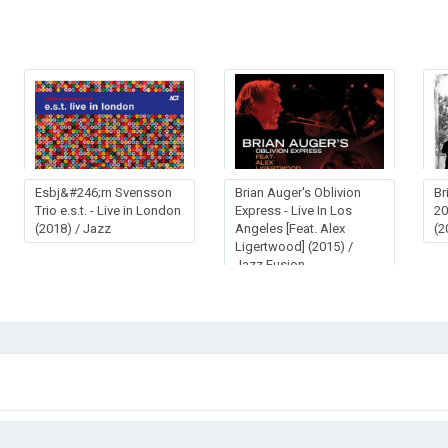
Esbj&#246;rn Svensson
Brian Auger's Oblivion
Br
Trio e.s.t. - Live in London
Express - Live In Los
20
(2018) / Jazz
Angeles [Feat. Alex
(2
Ligertwood] (2015) /
Jazz Fusion