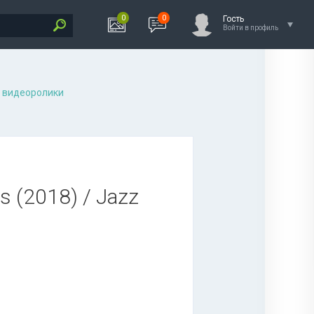
0
0
Гость
Войти в профиль
 видеоролики
e's (2018) / Jazz