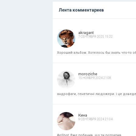
Лента комментариев
akragant
7 СЕНТЯБРЯ 2025 15:22
Хороший альбом. Хотелось бы знать что-то об
moroziche
15 НОЯБРЯ 2024 21:08
андрофаги, генетичні людожери. і це доведени
Кина
9 СЕНТЯБРЯ 2024 21:04
AnShot, Вже побачив, що ти потрапив