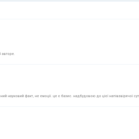
 авторе.
й науковий факт, не емоції. це є базис. надбудовою до цієї напівзвірячої суті