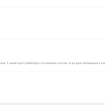
я. У нашій групі у фейсбуці є посилання у постах, та де купа обкладинок з аль