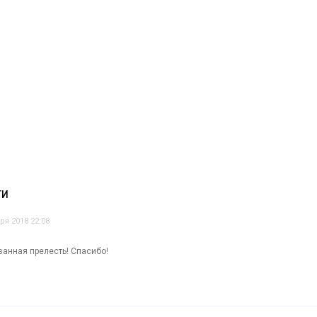
ТИ
ря 2018 22:08
ванная прелесть! Спасибо!