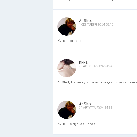
AnShot
1 СЕНТЯБРЯ 2024 08:13
Кина, потрапив.!
Кина
31 АВГУСТА 2024 23:24
AnShot, Не можу вставити сюди нове запрошенн
AnShot
30 АВГУСТА 2024 14:11
Кина, не пускає чогось