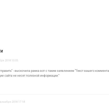
ТИ
бря 2018 10:05
тправить" - выскочила рамка вот с таким заявлением "Текст вашего коммент
и сайта не несет полезной информации."
 декабря 2018 17:18