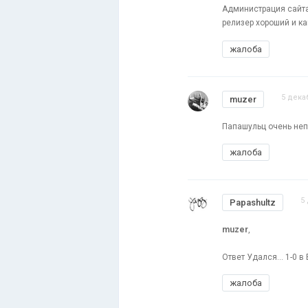
Администрация сайта
релизер хороший и как
жалоба
5 дека
muzer
Папашульц очень непл
жалоба
5
Papashultz
muzer
,
Ответ Удался... 1-0 в
жалоба