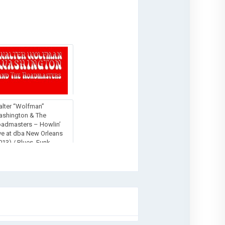
lter “Wolfman”
shington & The
admasters – Howlin’
ve at dba New Orleans
013) / Blues, Funk