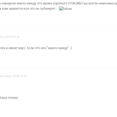
 наверное имело ввиду что кроме короткого СПАСИБО вы могли немножко ши
 вам нравится всё что он публикует....
бря 2018 13:34
ох и имеет вкус. Если это оно "имело ввиду" :-)
 декабря 2018 14:35
 Вашу пользу.