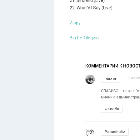
21. Birdland (Live)
22. What'd I Say (Live)
Zippy
Bin.Ge-Olegzin
КОММЕНТАРИИ К НОВОС
4 дека
muzer
СПАСИБО!... нажал "о
мнению администраци
жалоба
4
Papashultz