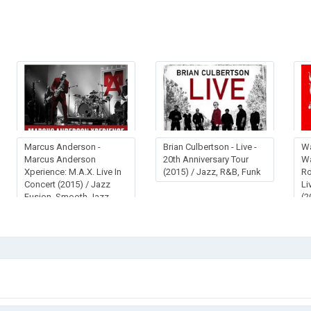
Marcus Anderson -
Brian Culbertson - Live -
Wa
Marcus Anderson
20th Anniversary Tour
Wa
Xperience: M.A.X. Live In
(2015) / Jazz, R&B, Funk
Ro
Concert (2015) / Jazz
Li
Fusion, Smooth Jazz
(2