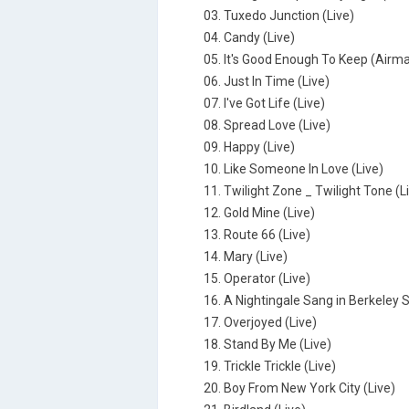
03. Tuxedo Junction (Live)
04. Candy (Live)
05. It's Good Enough To Keep (Airmai
06. Just In Time (Live)
07. I've Got Life (Live)
08. Spread Love (Live)
09. Happy (Live)
10. Like Someone In Love (Live)
11. Twilight Zone _ Twilight Tone (L
12. Gold Mine (Live)
13. Route 66 (Live)
14. Mary (Live)
15. Operator (Live)
16. A Nightingale Sang in Berkeley 
17. Overjoyed (Live)
18. Stand By Me (Live)
19. Trickle Trickle (Live)
20. Boy From New York City (Live)