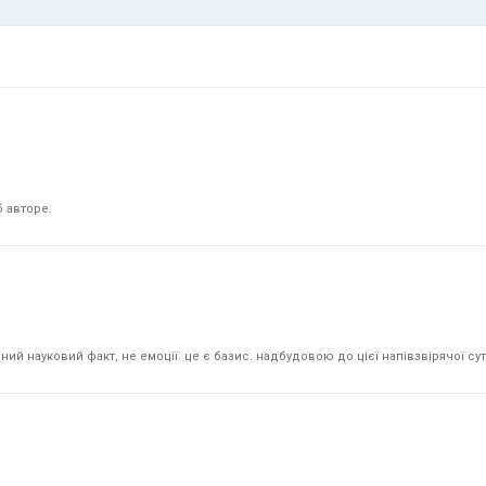
 авторе.
й науковий факт, не емоції. це є базис. надбудовою до цієї напівзвірячої суті