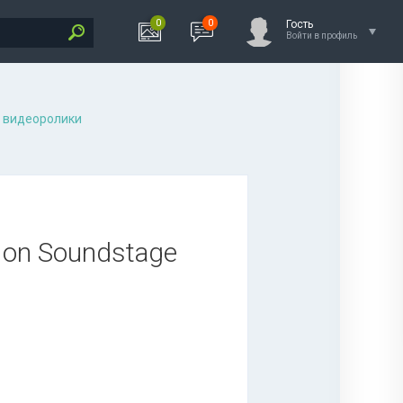
0
0
Гость
Войти в профиль
 видеоролики
e on Soundstage