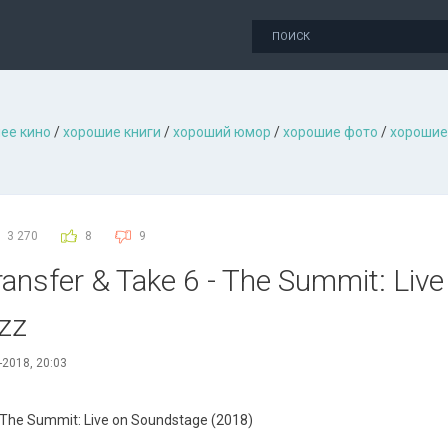
ее кино
/
хорошие книги
/
хороший юмор
/
хорошие фото
/
хорошие
3 270
8
9
ansfer & Take 6 - The Summit: Liv
azz
-2018, 20:03
 The Summit: Live on Soundstage (2018)