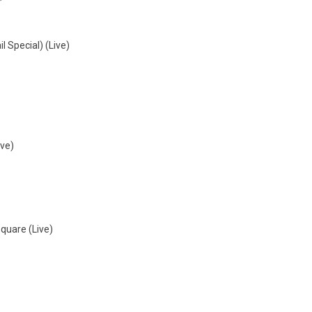
l Special) (Live)
ive)
Square (Live)