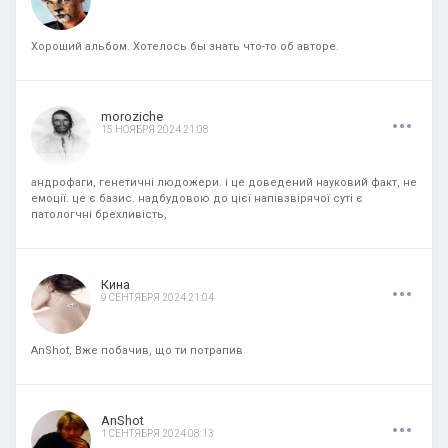
Хороший альбом. Хотелось бы знать что-то об авторе.
.
.
.
moroziche
15 НОЯБРЯ 2024 21:08
андрофаги, генетичні людожери. і це доведений науковий факт, не
емоції. це є базис. надбудовою до цієї напівзвірячої суті є
патологчні брехливість,
.
.
.
Кина
9 СЕНТЯБРЯ 2024 21:04
AnShot, Вже побачив, що ти потрапив
.
.
.
AnShot
1 СЕНТЯБРЯ 2024 08:13