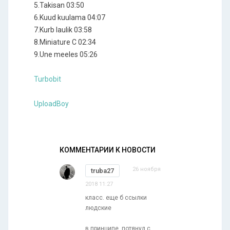
5.Takisan 03:50
6.Kuud kuulama 04:07
7.Kurb laulik 03:58
8.Miniature C 02:34
9.Une meeles 05:26
Turbobit
UploadBoy
КОММЕНТАРИИ К НОВОСТИ
26 ноября
truba27
2018 11:27
класс. еще б ссылки
людские
в принципе, потянул с