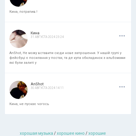
Кина, потрапив.!
.
.
.
Кина
31 АВГУСТА 2024 23:24
AnShot, Не можу вставити сюди нове запрошення. У нашій групі у
фейсбуці є посилання у постах, та де купа обкладинок з альбомами
які були залиті у
.
.
.
AnShot
30 АВГУСТА 2024 14:11
Кина, не пускає чогось
хорошая музыкa
/
хорошее кино
/
хорошие