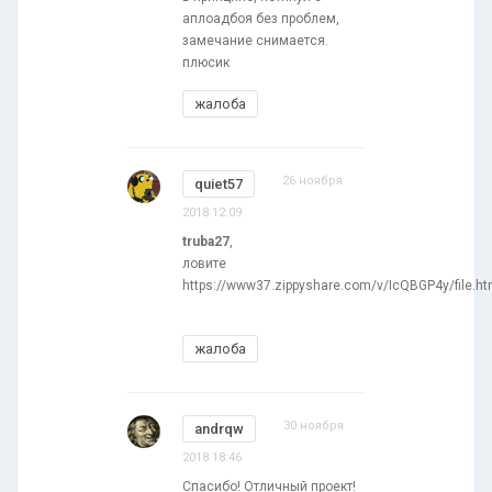
аплоадбоя без проблем,
замечание снимается.
плюсик
жалоба
26 ноября
quiet57
2018 12:09
truba27
,
ловите
https://www37.zippyshare.com/v/IcQBGP4y/file.ht
жалоба
30 ноября
andrqw
2018 18:46
Спасибо! Отличный проект!