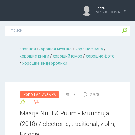
Гость
Войти в профиль
главная
/
хорошая музыкa
/
хорошее кино
/
хорошие книги
/
хороший юмор
/
хорошие фото
/
хорошие видеоролики
3
2 978
ХОРОШАЯ МУЗЫКА
Maarja Nuut & Ruum - Muunduja
(2018) / electronic, traditional, violin,
Estonia