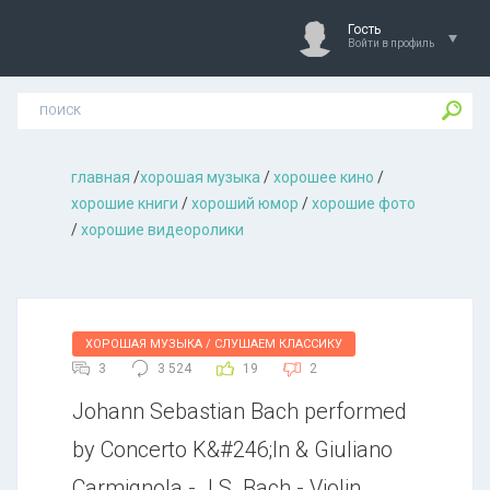
Гость
Войти в профиль
главная
/
хорошая музыкa
/
хорошее кино
/
хорошие книги
/
хороший юмор
/
хорошие фото
/
хорошие видеоролики
ХОРОШАЯ МУЗЫКА / СЛУШАЕМ КЛАССИКУ
3
3 524
19
2
Johann Sebastian Bach performed
by Concerto K&#246;ln & Giuliano
Carmignola - J.S. Bach - Violin