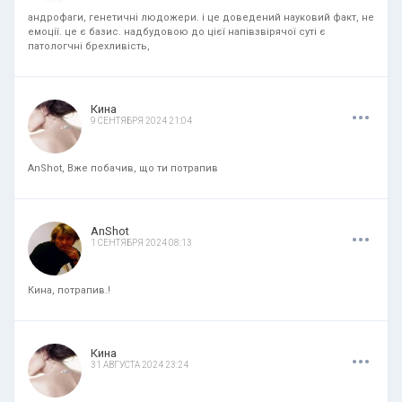
андрофаги, генетичні людожери. і це доведений науковий факт, не
емоції. це є базис. надбудовою до цієї напівзвірячої суті є
патологчні брехливість,
.
.
.
Кина
9 СЕНТЯБРЯ 2024 21:04
AnShot, Вже побачив, що ти потрапив
.
.
.
AnShot
1 СЕНТЯБРЯ 2024 08:13
Кина, потрапив.!
.
.
.
Кина
31 АВГУСТА 2024 23:24