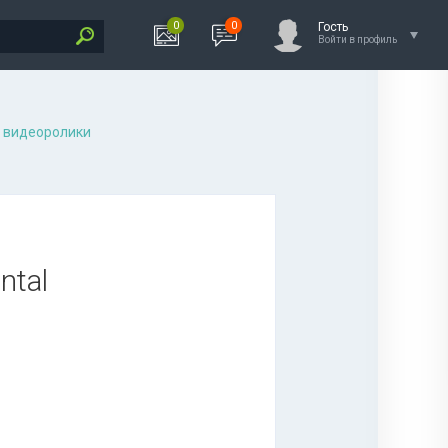
0
0
Гость
Войти в профиль
 видеоролики
ntal