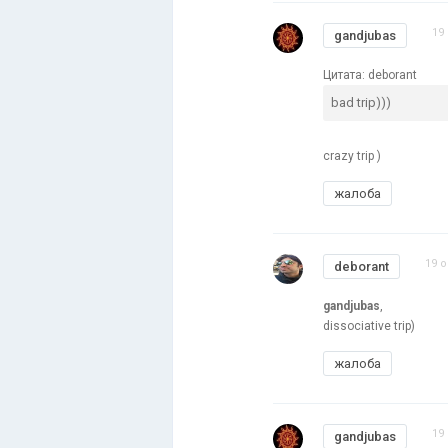
19
gandjubas
Цитата: deborant
bad trip)))
crazy trip )
жалоба
19 о
deborant
gandjubas
,
dissociative trip)
жалоба
19
gandjubas