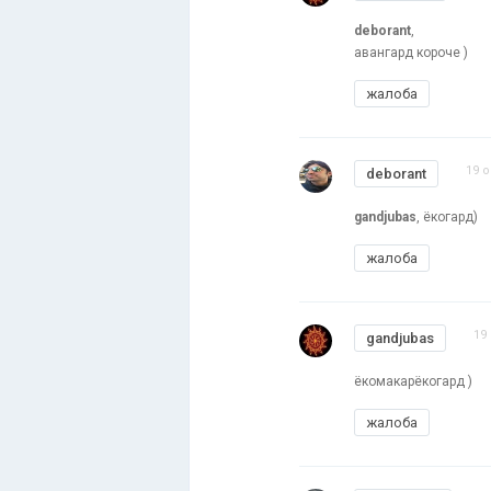
deborant
,
авангард короче )
жалоба
19 о
deborant
gandjubas
, ёкогард)
жалоба
19
gandjubas
ёкомакарёкогард )
жалоба