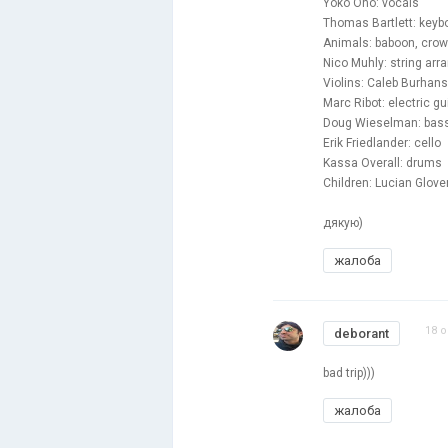
Yoko Ono: vocals
Thomas Bartlett: keybo
Animals: baboon, crow
Nico Muhly: string ar
Violins: Caleb Burhans,
Marc Ribot: electric gu
Doug Wieselman: bass
Erik Friedlander: cello
Kassa Overall: drums
Children: Lucian Glove
дякую)
жалоба
18 о
deborant
bad trip)))
жалоба