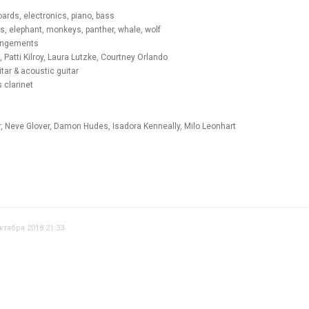
ards, electronics, piano, bass
s, elephant, monkeys, panther, whale, wolf
rangements
 Patti Kilroy, Laura Lutzke, Courtney Orlando
itar & acoustic guitar
 clarinet
r, Neve Glover, Damon Hudes, Isadora Kenneally, Milo Leonhart
ктября 2018 21:33