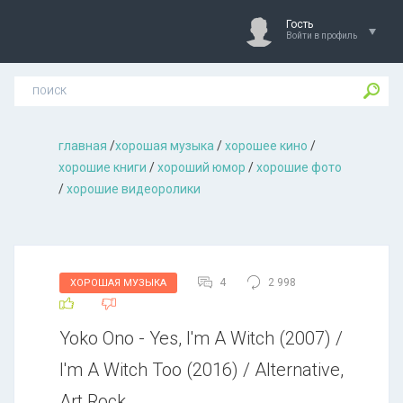
Гость
Войти в профиль
главная
/
хорошая музыкa
/
хорошее кино
/
хорошие книги
/
хороший юмор
/
хорошие фото
/
хорошие видеоролики
4
2 998
ХОРОШАЯ МУЗЫКА
Yoko Ono - Yes, I'm A Witch (2007) /
I'm A Witch Too (2016) / Alternative,
Art Rock