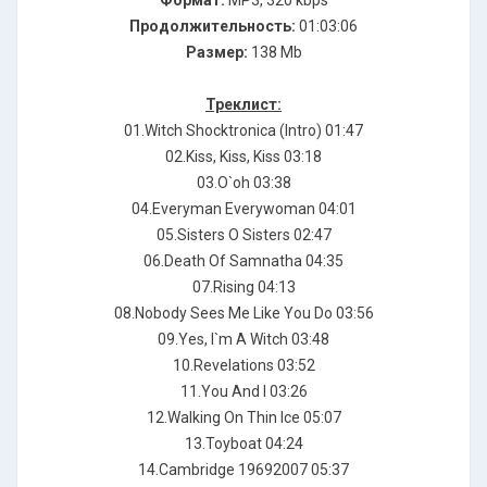
Формат:
MP3, 320 kbps
Продолжительность:
01:03:06
Размер:
138 Mb
Треклист:
01.Witch Shocktronica (Intro) 01:47
02.Kiss, Kiss, Kiss 03:18
03.O`oh 03:38
04.Everyman Everywoman 04:01
05.Sisters O Sisters 02:47
06.Death Of Samnatha 04:35
07.Rising 04:13
08.Nobody Sees Me Like You Do 03:56
09.Yes, I`m A Witch 03:48
10.Revelations 03:52
11.You And I 03:26
12.Walking On Thin Ice 05:07
13.Toyboat 04:24
14.Cambridge 19692007 05:37