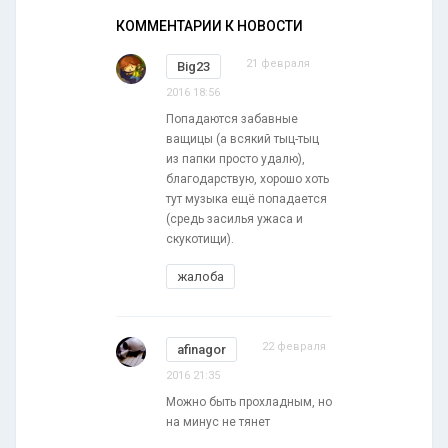
КОММЕНТАРИИ К НОВОСТИ
21 февраля
Big23
2016 18:56
Попадаются забавные
ващицы (а всякий тыц-тыц
из папки просто удалю),
благодарствую, хорошо хоть
тут музыка ещё попадается
(средь засилья ужаса и
скукотищи).
жалоба
22 февраля
afinagor
2016 21:35
Можно быть прохладным, но
на минус не тянет