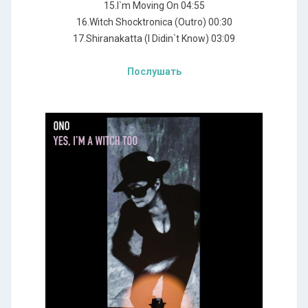
15.I`m Moving On 04:55
16.Witch Shocktronica (Outro) 00:30
17.Shiranakatta (I Didin`t Know) 03:09
Послушать