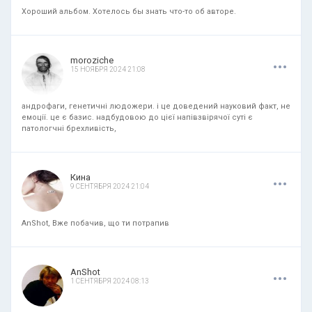
Хороший альбом. Хотелось бы знать что-то об авторе.
.
.
.
moroziche
15 НОЯБРЯ 2024 21:08
андрофаги, генетичні людожери. і це доведений науковий факт, не
емоції. це є базис. надбудовою до цієї напівзвірячої суті є
патологчні брехливість,
.
.
.
Кина
9 СЕНТЯБРЯ 2024 21:04
AnShot, Вже побачив, що ти потрапив
.
.
.
AnShot
1 СЕНТЯБРЯ 2024 08:13