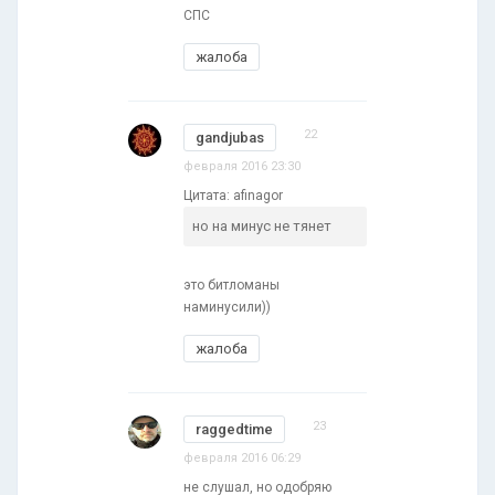
СПС
жалоба
22
gandjubas
февраля 2016 23:30
Цитата: afinagor
но на минус не тянет
это битломаны
наминусили))
жалоба
23
raggedtime
февраля 2016 06:29
не слушал, но одобряю