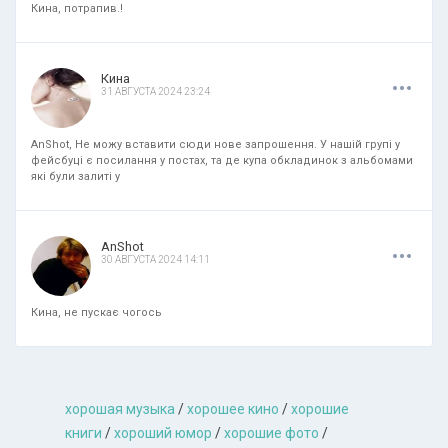
Кина, потрапив.!
.
.
.
Кина
31 АВГУСТА 2024 23:24
AnShot, Не можу вставити сюди нове запрошення. У нашій групі у
фейсбуці є посилання у постах, та де купа обкладинок з альбомами
які були залиті у
.
.
.
AnShot
30 АВГУСТА 2024 14:11
Кина, не пускає чогось
хорошая музыкa
/
хорошее кино
/
хорошие
книги
/
хороший юмор
/
хорошие фото
/