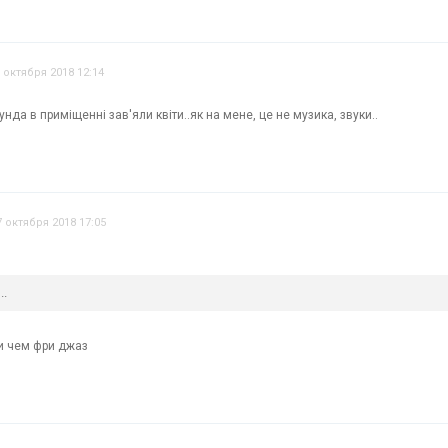
 октября 2018 12:14
нда в приміщенні зав'яли квіти..як на мене, це не музика, звуки..
7 октября 2018 17:05
..
и чем фри джаз