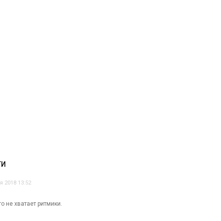
ТИ
я 2018 13:52
о не хватает ритмики.