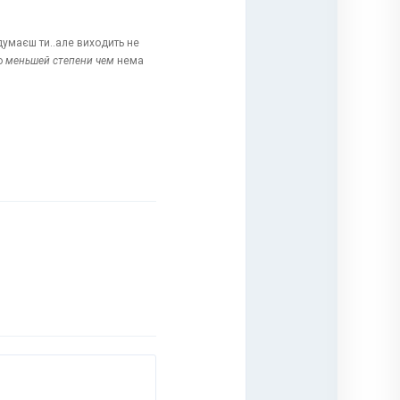
 думаєш ти..але виходить не
ро
меньшей степени чем
нема