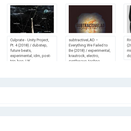
Culprate - Unity Project,
subtrасtivеLАD –
Ri
Pt. 4 (2018) / dubstep,
Еvеrуthing Wе Fаilеd tо
(2
future beats,
Ве (2018) / experimental,
mi
experimental, idm, post-
krautrock, electro,
d
trip-hop, UK
synthwave, techno,
Canada