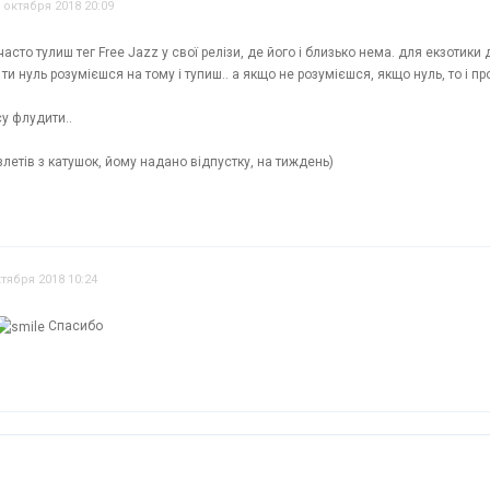
 октября 2018 20:09
 часто тулиш тег Free Jazz у свої релізи, де його і близько нема. для екзотики
 ти нуль розумієшся на тому і тупиш.. а якщо не розумієшся, якщо нуль, то і п
су флудити..
злетів з катушок, йому надано відпустку, на тиждень)
ктября 2018 10:24
Спасибо