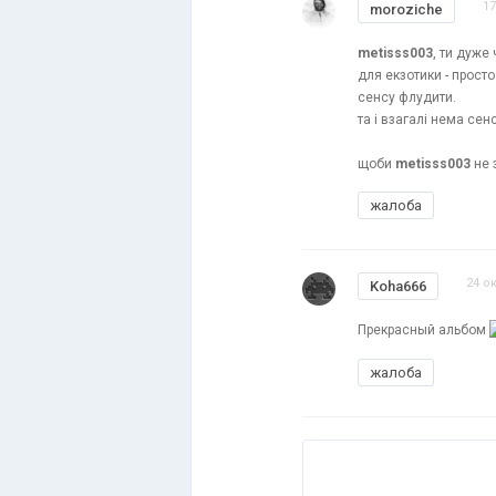
17
moroziche
metisss003
, ти дуже
для екзотики - просто
сенсу флудити.
та і взагалі нема сен
щоби
metisss003
не 
жалоба
24 о
Koha666
Прекрасный альбом
жалоба