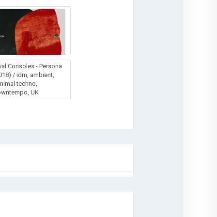
val Consoles - Persona
018) / idm, ambient,
nimal techno,
owntempo, UK