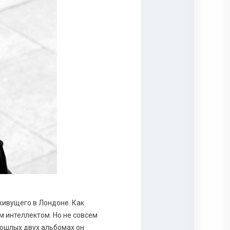
живущего в Лондоне. Как
м интеллектом. Но не совсем
прошлых двух альбомах он