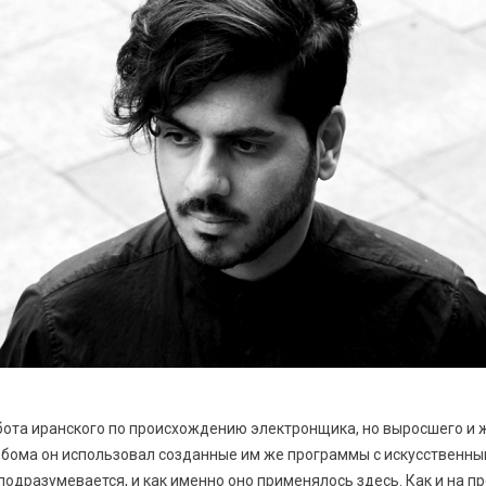
абота иранского по происхождению электронщика, но выросшего и 
ьбома он использовал созданные им же программы с искусственны
 подразумевается, и как именно оно применялось здесь. Как и на 