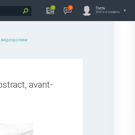
0
0
Гость
Войти в профиль
 видеоролики
stract, avant-