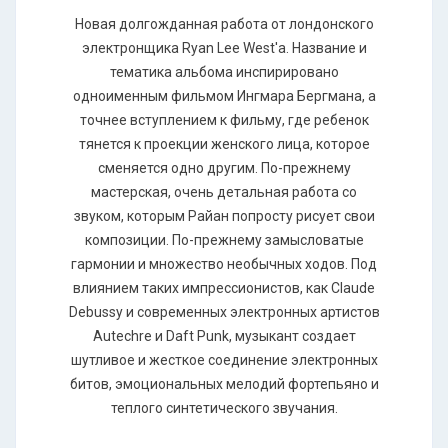
Новая долгожданная работа от лондонского
электронщика Ryan Lee West'а. Название и
тематика альбома инспирировано
одноименным фильмом Ингмара Бергмана, а
точнее вступлением к фильму, где ребенок
тянется к проекции женского лица, которое
сменяется одно другим. По-прежнему
мастерская, очень детальная работа со
звуком, которым Райан попросту рисует свои
композиции. По-прежнему замысловатые
гармонии и множество необычных ходов. Под
влиянием таких импрессионистов, как Сlаudе
Dеbussу и современных электронных артистов
Аutесhrе и Dаft Рunk, музыкант создает
шутливое и жесткое соединение электронных
битов, эмоциональных мелодий фортепьяно и
теплого синтетического звучания.