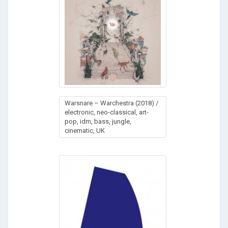
Wаrsnаrе – Wаrсhеstrа (2018) /
electronic, neo-classical, art-
pop, idm, bass, jungle,
cinematic, UK