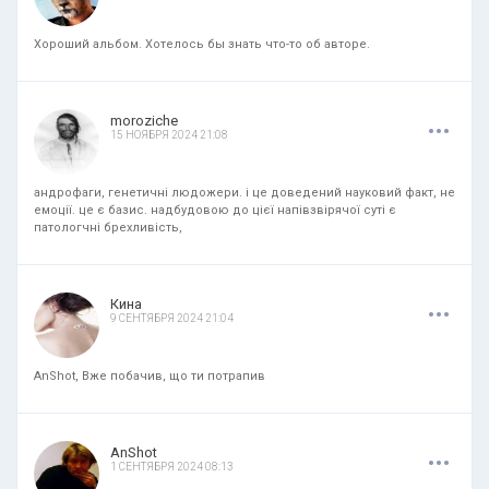
Хороший альбом. Хотелось бы знать что-то об авторе.
.
.
.
moroziche
15 НОЯБРЯ 2024 21:08
андрофаги, генетичні людожери. і це доведений науковий факт, не
емоції. це є базис. надбудовою до цієї напівзвірячої суті є
патологчні брехливість,
.
.
.
Кина
9 СЕНТЯБРЯ 2024 21:04
AnShot, Вже побачив, що ти потрапив
.
.
.
AnShot
1 СЕНТЯБРЯ 2024 08:13