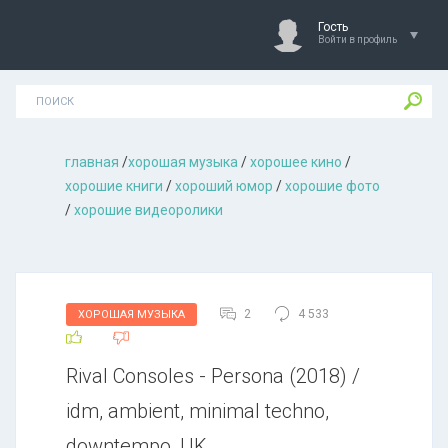
Гость
Войти в профиль
главная
/
хорошая музыкa
/
хорошее кино
/
хорошие книги
/
хороший юмор
/
хорошие фото
/
хорошие видеоролики
2
4 533
ХОРОШАЯ МУЗЫКА
Rival Consoles - Persona (2018) /
idm, ambient, minimal techno,
downtempo, UK