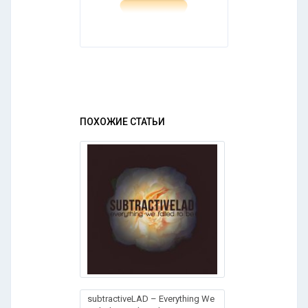
ПОХОЖИЕ СТАТЬИ
subtrасtivеLАD – Еvеrуthing Wе