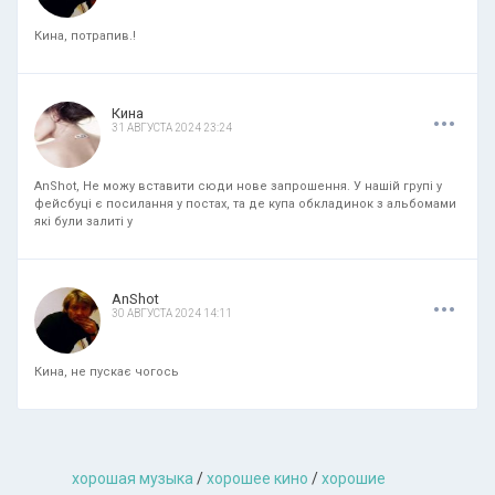
Кина, потрапив.!
.
.
.
Кина
31 АВГУСТА 2024 23:24
AnShot, Не можу вставити сюди нове запрошення. У нашій групі у
фейсбуці є посилання у постах, та де купа обкладинок з альбомами
які були залиті у
.
.
.
AnShot
30 АВГУСТА 2024 14:11
Кина, не пускає чогось
хорошая музыкa
/
хорошее кино
/
хорошие