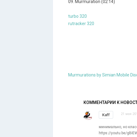
09. Murmuration (02:14)
turbo 320
rutracker 320
Murmurations by Simian Mobile Dis
КОММЕНТАРИИ К НОВОС
21 мая 20
Kaff
минимально, но класс
https://youtu.be/gBIE