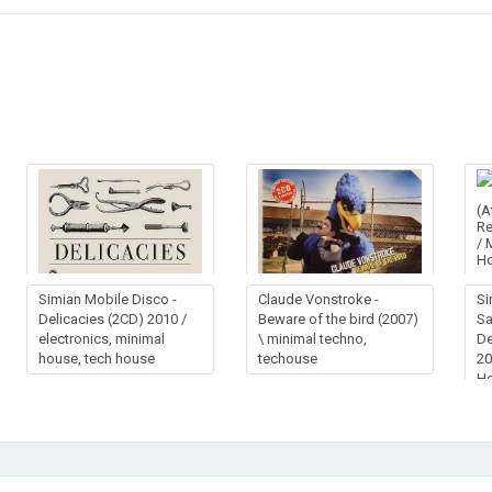
Simian Mobile Disco -
Claude Vonstroke -
Si
Delicacies (2CD) 2010 /
Beware of the bird (2007)
Sa
electronics, minimal
\ minimal techno,
De
house, tech house
techouse
20
Ho