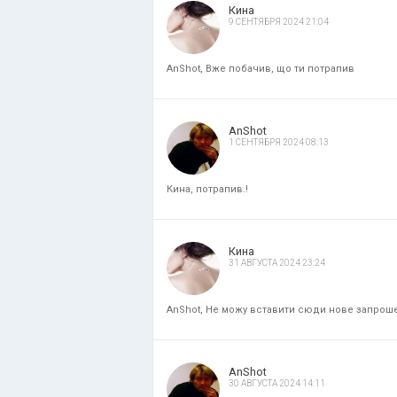
Кина
9 СЕНТЯБРЯ 2024 21:04
AnShot, Вже побачив, що ти потрапив
AnShot
1 СЕНТЯБРЯ 2024 08:13
Кина, потрапив.!
Кина
31 АВГУСТА 2024 23:24
AnShot, Не можу вставити сюди нове запрошенн
AnShot
30 АВГУСТА 2024 14:11