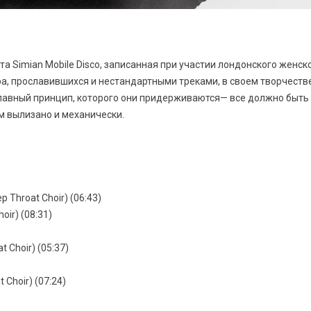
а Simian Mobile Disco, записанная при участии лондонского женско
а, прославившихся и нестандартными треками, в своем творчест
Главный принцип, которого они придерживаются— все должно быть
м вылизано и механически.
p Throat Choir) (06:43)
oir) (08:31)
t Choir) (05:37)
 Choir) (07:24)