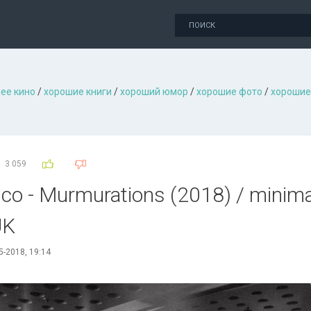
ее кино
/
хорошие книги
/
хороший юмор
/
хорошие фото
/
хорошие
3 059
co - Murmurations (2018) / minima
UK
5-2018, 19:14