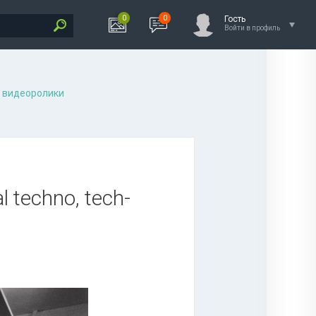
0
0
Гость
Войти в профиль
 видеоролики
l techno, tech-