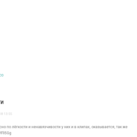
co
ТИ
18 13:55
но по лёгкости и ненавязчивости у них и в клипах, оказывается, так же
WFlI5Gg