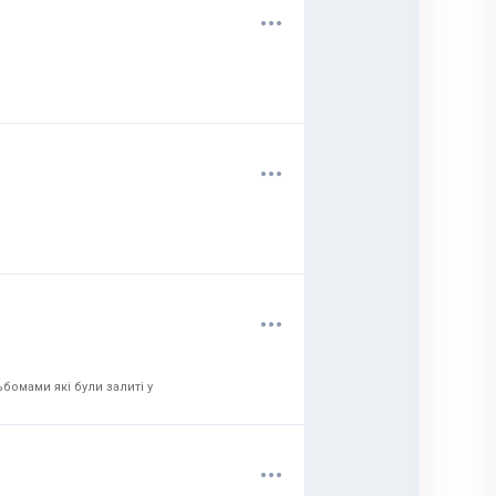
.
.
.
.
.
.
.
.
.
бомами які були залиті у
.
.
.