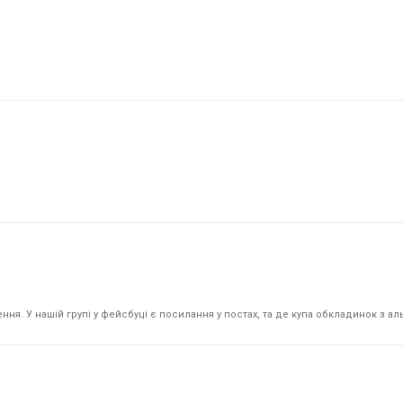
я. У нашій групі у фейсбуці є посилання у постах, та де купа обкладинок з аль