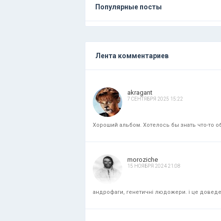
Популярные посты
Лента комментариев
akragant
7 СЕНТЯБРЯ 2025 15:22
Хороший альбом. Хотелось бы знать что-то об
moroziche
15 НОЯБРЯ 2024 21:08
андрофаги, генетичні людожери. і це доведени