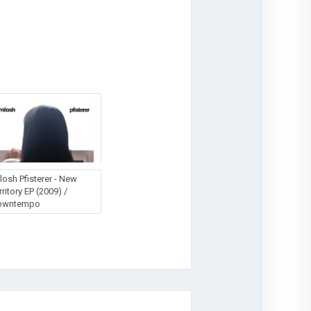
losh Pfisterer - New
rritory EP (2009) /
owntempo