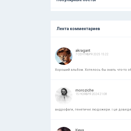
Лента комментариев
akragant
7 СЕНТЯБРЯ 2025 15:22
Хороший альбом. Хотелось бы знать что-то об
moroziche
15 НОЯБРЯ 2024 21:08
андрофаги, генетичні людожери. і це доведени
Кина