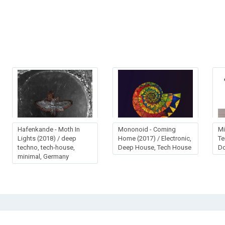
Наfеnkаndе - Моth In
Mononoid - Coming
Mi
Lights (2018) / deep
Home (2017) / Electronic,
Te
techno, tech-house,
Deep House, Tech House
D
minimal, Germany