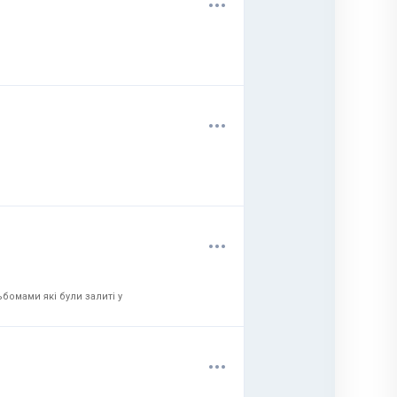
.
.
.
.
.
.
бомами які були залиті у
.
.
.