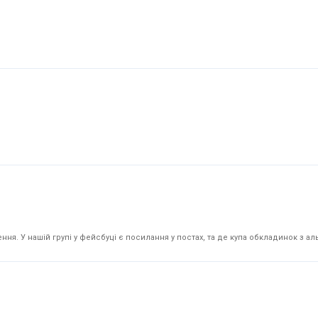
я. У нашій групі у фейсбуці є посилання у постах, та де купа обкладинок з аль