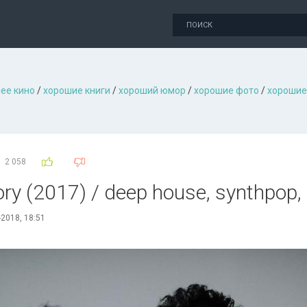
ее кино
/
хорошие книги
/
хороший юмор
/
хорошие фото
/
хорошие
2 058
tоrу (2017) / deep house, synthpop,
-2018, 18:51