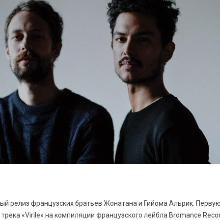
ый релиз французских братьев Жонатана и Гийома Альрик. Перву
 трека «Virile» на компиляции французского лейбла Bromance Reco