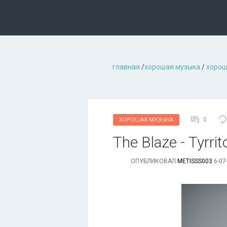
главная
/
хорошая музыкa
/
хорош
0
ХОРОШАЯ МУЗЫКА
The Вlаzе - Туrri
ОПУБЛИКОВАЛ
METISSS003
6-07