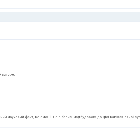
 авторе.
й науковий факт, не емоції. це є базис. надбудовою до цієї напівзвірячої суті