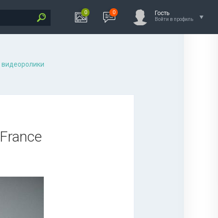
0
0
Гость
Войти в профиль
 видеоролики
 France