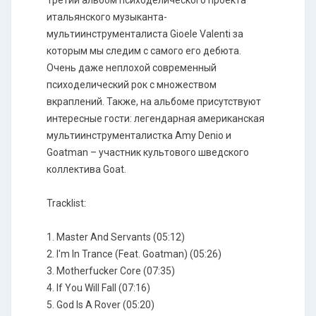
Третий альбом психоделического проекта
итальянского музыканта-
мультиинструменталиста Gioele Valenti за
которым мы следим с самого его дебюта.
Очень даже неплохой современный
психоделический рок с множеством
вкраплений. Также, на альбоме присутствуют
интересные гости: легендарная американская
мультиинструменталистка Amy Denio и
Goatman – участник культового шведского
коллектива Goat.
Tracklist:
1. Master And Servants (05:12)
2. I'm In Trance (Feat. Goatman) (05:26)
3. Motherfucker Core (07:35)
4. If You Will Fall (07:16)
5. God Is A Rover (05:20)