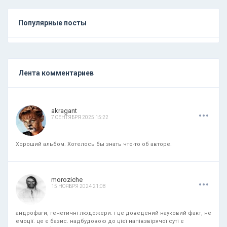
Популярные посты
Лента комментариев
.
.
.
akragant
7 СЕНТЯБРЯ 2025 15:22
Хороший альбом. Хотелось бы знать что-то об авторе.
.
.
.
moroziche
15 НОЯБРЯ 2024 21:08
андрофаги, генетичні людожери. і це доведений науковий факт, не
емоції. це є базис. надбудовою до цієї напівзвірячої суті є