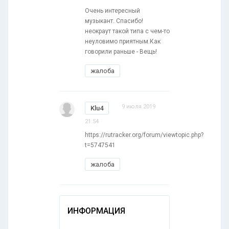
Очень интересный
музыкант. Спасибо!
неокраут такой типа с чем-то
неуловимо приятным.Как
говорили раньше - Вещь!
жалоба
9 июля 2019
Klu4
21:54
https://rutracker.org/forum/viewtopic.php?
t=5747541
жалоба
ИНФОРМАЦИЯ