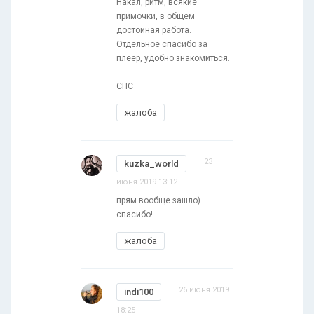
Накал, ритм, всякие
примочки, в общем
достойная работа.
Отдельное спасибо за
плеер, удобно знакомиться.
CПС
жалоба
23
kuzka_world
июня 2019 13:12
прям вообще зашло)
спасибо!
жалоба
26 июня 2019
indi100
18:25