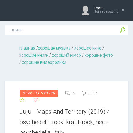
Гость
Войти в профиль
главная
/
хорошая музыкa
/
хорошее кино
/
хорошие книги
/
хороший юмор
/
хорошие фото
/
хорошие видеоролики
4
5 504
ХОРОШАЯ МУЗЫКА
Juju - Maps And Territory (2019) /
psychedelic rock, kraut-rock, neo-
psychedelia, Italy