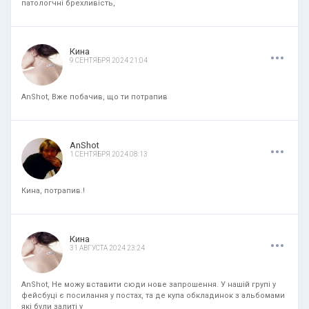
патологчні брехливість,
.
.
.
Кина
9 СЕНТЯБРЯ 2024 21:04
AnShot, Вже побачив, що ти потрапив
.
.
.
AnShot
1 СЕНТЯБРЯ 2024 08:13
Кина, потрапив.!
.
.
.
Кина
31 АВГУСТА 2024 23:24
AnShot, Не можу вставити сюди нове запрошення. У нашій групі у
фейсбуці є посилання у постах, та де купа обкладинок з альбомами
які були залиті у