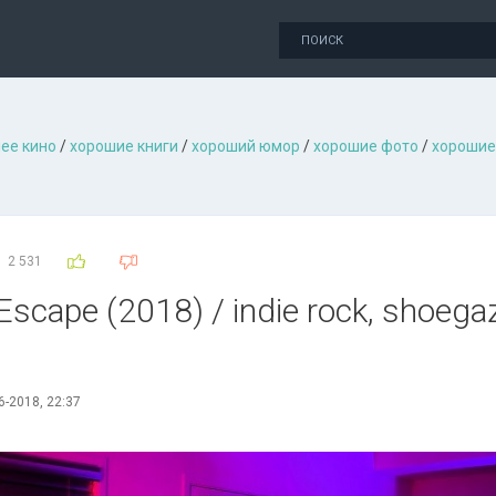
ее кино
/
хорошие книги
/
хороший юмор
/
хорошие фото
/
хорошие
2 531
cape (2018) / indie rock, shoegaze,
6-2018, 22:37