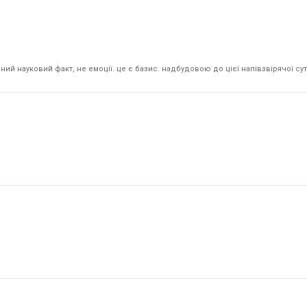
й науковий факт, не емоції. це є базис. надбудовою до цієї напівзвірячої суті