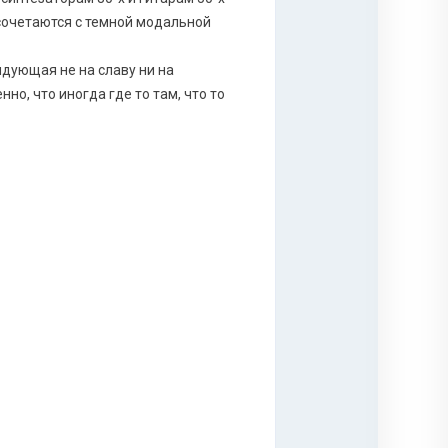
сочетаются с темной модальной
ндующая не на славу ни на
о, что иногда где то там, что то