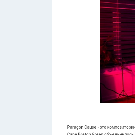
Paragon Cause - это композиторк
Cape Breton Green объединились,