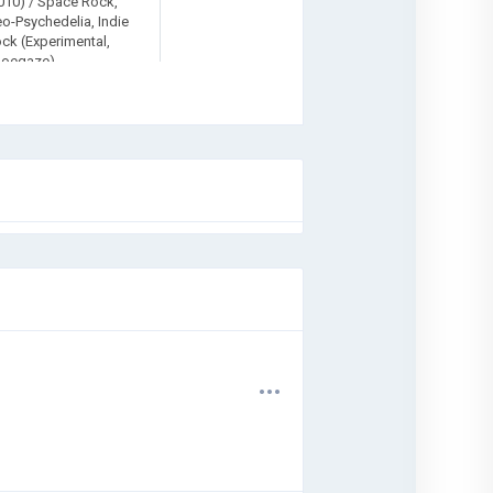
010) / Space Rock,
o-Psychedelia, Indie
ck (Experimental,
hoegaze)
.
.
.