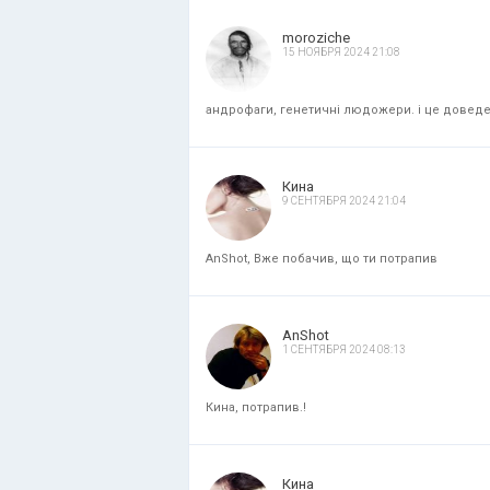
moroziche
15 НОЯБРЯ 2024 21:08
андрофаги, генетичні людожери. і це доведени
Кина
9 СЕНТЯБРЯ 2024 21:04
AnShot, Вже побачив, що ти потрапив
AnShot
1 СЕНТЯБРЯ 2024 08:13
Кина, потрапив.!
Кина