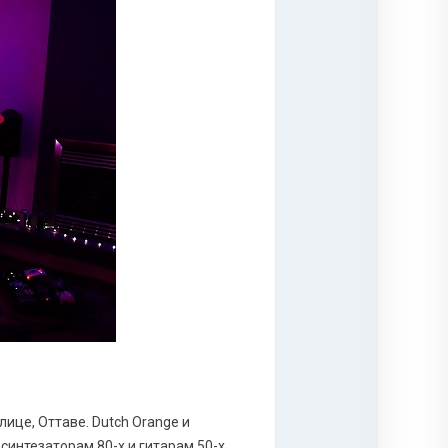
ице, Оттаве. Dutch Orange и
синтезаторам 80-х и гитарам 50-х