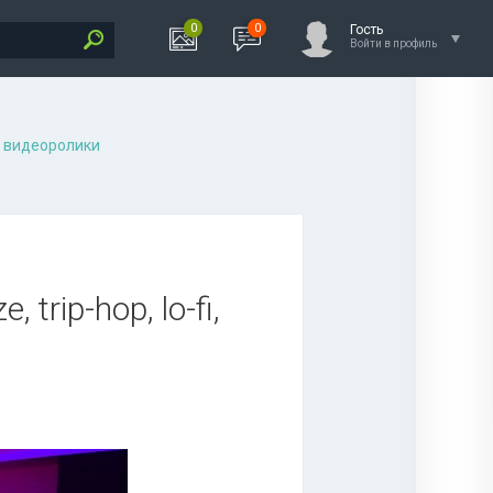
0
0
Гость
Войти в профиль
 видеоролики
 trip-hop, lo-fi,