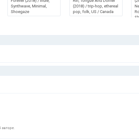
Forever (2018) / Indie,
Rin, Tongue And Dorner
(2
Synthwave, Minimal,
(2018) / trip-hop, ethereal
Ne
Shoegaze
pop, folk, US / Canada
Ro
S
 авторе.