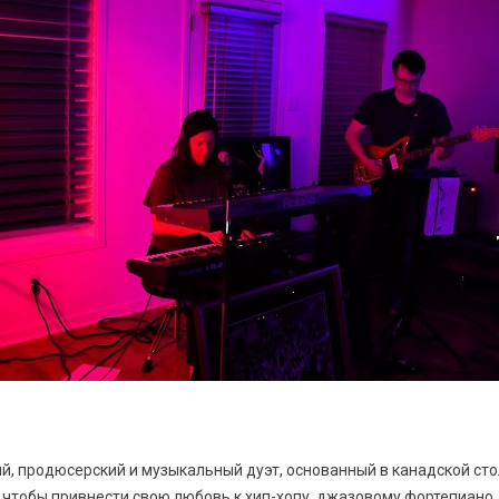
ий, продюсерский и музыкальный дуэт, основанный в канадской стол
 чтобы привнести свою любовь к хип-хопу, джазовому фортепиано, 