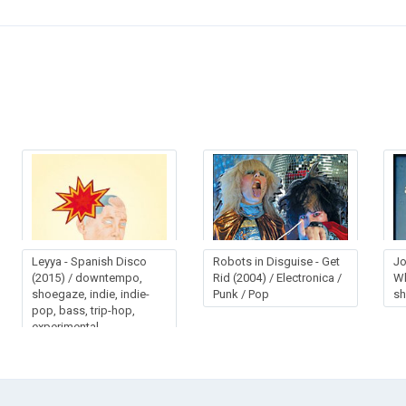
Leyya - Spanish Disco
Robots in Disguise - Get
Jo
(2015) / downtempo,
Rid (2004) / Electronica /
Wh
shoegaze, indie, indie-
Punk / Pop
s
pop, bass, trip-hop,
experimental