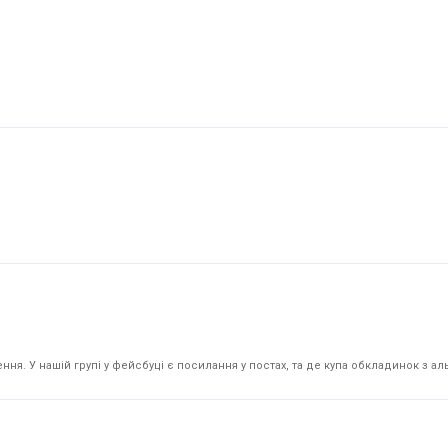
я. У нашій групі у фейсбуці є посилання у постах, та де купа обкладинок з аль