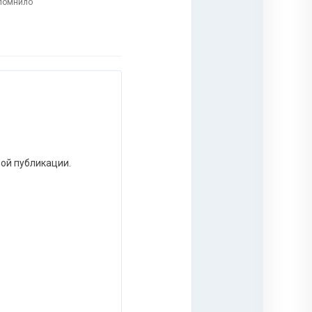
апомнило
ной публикации.