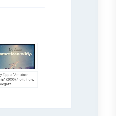
y Zipper "American
ip" (2005) / lo-fi, indie,
hoegaze