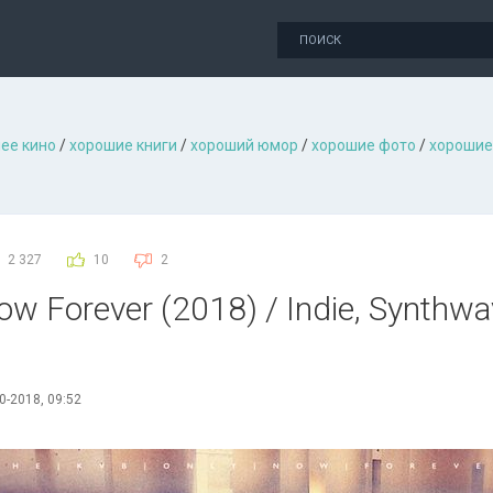
ее кино
/
хорошие книги
/
хороший юмор
/
хорошие фото
/
хорошие
2 327
10
2
w Forever (2018) / Indie, Synthwa
0-2018, 09:52