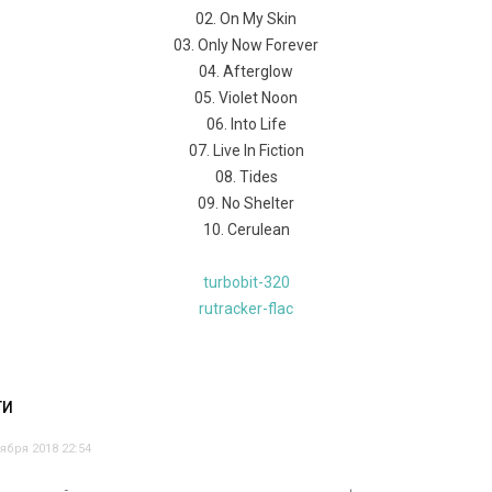
02. On My Skin
03. Only Now Forever
04. Afterglow
05. Violet Noon
06. Into Life
07. Live In Fiction
08. Tides
09. No Shelter
10. Cerulean
turbobit-320
rutracker-flac
ТИ
тября 2018 22:54