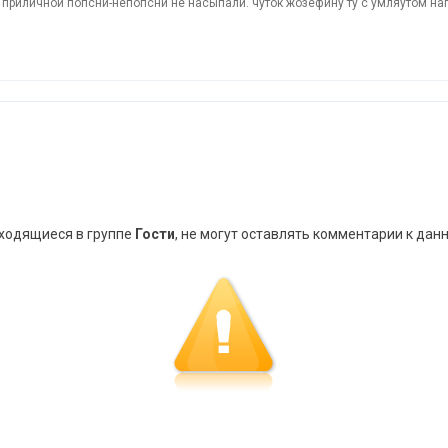
о приличной попсни-непопсни не насыпали. чуток жозефину ту с умляутом н
аходящиеся в группе
Гости
, не могут оставлять комментарии к дан