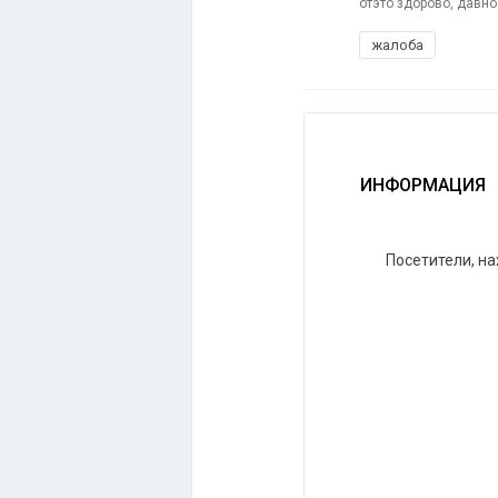
отэто здорово, давн
жалоба
ИНФОРМАЦИЯ
Посетители, н