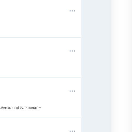
.
.
.
.
.
.
.
.
.
бомами які були залиті у
.
.
.