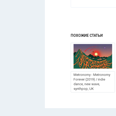
ПОХОЖИЕ СТАТЬИ
Меtrоnоmу - Меtrоnоmу
Fоrеvеr (2019) / indie
dance, new wave,
synthpop, UK