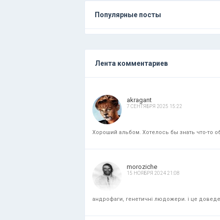
Популярные посты
Лента комментариев
akragant
7 СЕНТЯБРЯ 2025 15:22
Хороший альбом. Хотелось бы знать что-то об
moroziche
15 НОЯБРЯ 2024 21:08
андрофаги, генетичні людожери. і це доведени