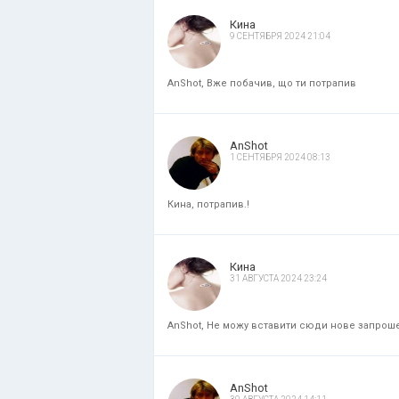
Кина
9 СЕНТЯБРЯ 2024 21:04
AnShot, Вже побачив, що ти потрапив
AnShot
1 СЕНТЯБРЯ 2024 08:13
Кина, потрапив.!
Кина
31 АВГУСТА 2024 23:24
AnShot, Не можу вставити сюди нове запрошенн
AnShot