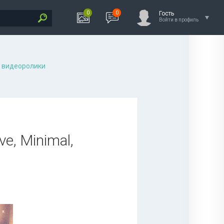
0
0
Гость
Войти в профиль
 видеоролики
ve, Minimal,