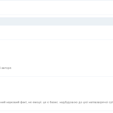
 авторе.
й науковий факт, не емоції. це є базис. надбудовою до цієї напівзвірячої суті