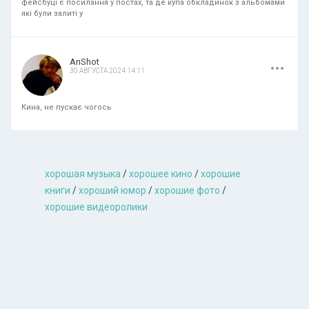
фейсбуці є посилання у постах, та де купа обкладинок з альбомами
які були залиті у
.
.
.
AnShot
30 АВГУСТА 2024 14:11
Кина, не пускає чогось
хорошая музыкa
/
хорошее кино
/
хорошие
книги
/
хороший юмор
/
хорошие фото
/
хорошие видеоролики