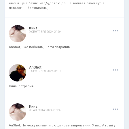
емоції. це є базис. надбудовою до цієї напівзвірячої суті є
патологчні брехливість,
.
.
.
Кина
9 СЕНТЯБРЯ 2024 21:04
AnShot, Вже побачив, що ти потрапив
.
.
.
AnShot
1 СЕНТЯБРЯ 2024 08:13
Кина, потрапив.!
.
.
.
Кина
31 АВГУСТА 2024 23:24
AnShot, Не можу вставити сюди нове запрошення. У нашій групі у