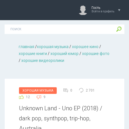
Гость
Войти в профиль
главная
/
хорошая музыкa
/
хорошее кино
/
хорошие книги
/
хороший юмор
/
хорошие фото
/
хорошие видеоролики
0
2 701
ХОРОШАЯ МУЗЫКА
12
9
Unknown Land - Uno EP (2018) /
dark pop, synthpop, trip-hop,
Australia