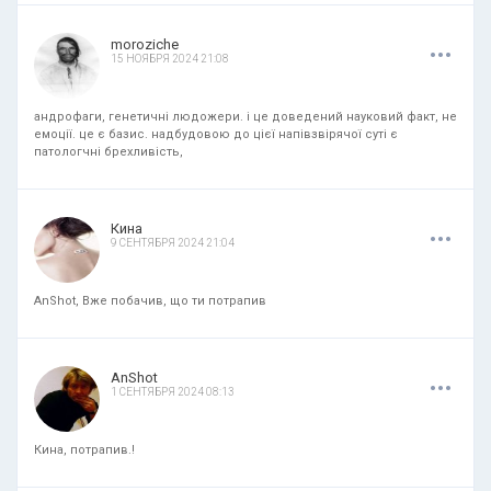
.
.
.
moroziche
15 НОЯБРЯ 2024 21:08
андрофаги, генетичні людожери. і це доведений науковий факт, не
емоції. це є базис. надбудовою до цієї напівзвірячої суті є
патологчні брехливість,
.
.
.
Кина
9 СЕНТЯБРЯ 2024 21:04
AnShot, Вже побачив, що ти потрапив
.
.
.
AnShot
1 СЕНТЯБРЯ 2024 08:13
Кина, потрапив.!