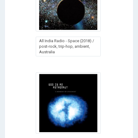
Аll Indiа Rаdiо - Sрасе (2018) /
post-rock, trip-hop, ambient,
Australia