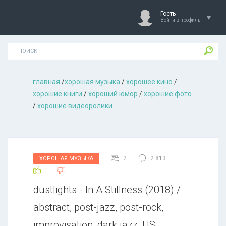
Гость
Войти в профиль
главная
/
хорошая музыкa
/
хорошее кино
/
хорошие книги
/
хороший юмор
/
хорошие фото
/
хорошие видеоролики
2
2 813
ХОРОШАЯ МУЗЫКА
dustlights - In A Stillness (2018) /
abstract, post-jazz, post-rock,
improvisation, dark jazz, US