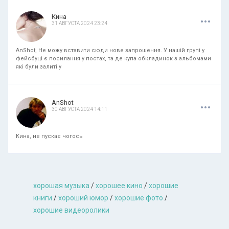
.
.
.
Кина
31 АВГУСТА 2024 23:24
AnShot, Не можу вставити сюди нове запрошення. У нашій групі у
фейсбуці є посилання у постах, та де купа обкладинок з альбомами
які були залиті у
.
.
.
AnShot
30 АВГУСТА 2024 14:11
Кина, не пускає чогось
хорошая музыкa
/
хорошее кино
/
хорошие
книги
/
хороший юмор
/
хорошие фото
/
хорошие видеоролики