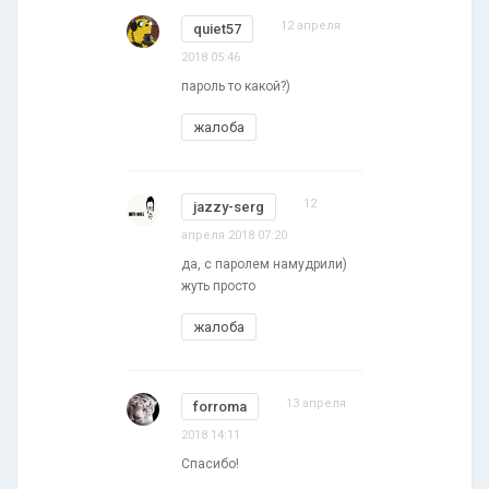
12 апреля
quiet57
2018 05:46
пароль то какой?)
жалоба
12
jazzy-serg
апреля 2018 07:20
да, с паролем намудрили)
жуть просто
жалоба
13 апреля
forroma
2018 14:11
Спасибо!