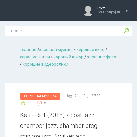
Гость
Войти в профиль
главная
/
хорошая музыкa
/
хорошее кино
/
хорошие книги
/
хороший юмор
/
хорошие фото
/
хорошие видеоролики
7
2 783
ХОРОШАЯ МУЗЫКА
8
5
Kali - Riot (2018) / post jazz,
chamber jazz, chamber prog,
minimalism, Switzerland