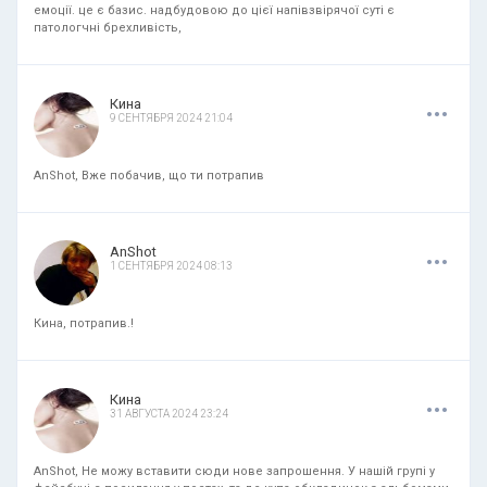
емоції. це є базис. надбудовою до цієї напівзвірячої суті є
патологчні брехливість,
.
.
.
Кина
9 СЕНТЯБРЯ 2024 21:04
AnShot, Вже побачив, що ти потрапив
.
.
.
AnShot
1 СЕНТЯБРЯ 2024 08:13
Кина, потрапив.!
.
.
.
Кина
31 АВГУСТА 2024 23:24
AnShot, Не можу вставити сюди нове запрошення. У нашій групі у