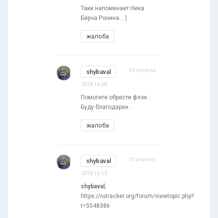
Таки напоминает Ника
Бёрча Ронина... )
жалоба
13 апреля
shybaval
2018 16:08
Помогите обрести флэк .
Буду благодарен ...
жалоба
15 апреля
shybaval
2018 16:15
shybaval
,
https://rutracker.org/forum/viewtopic.php?
t=5548386