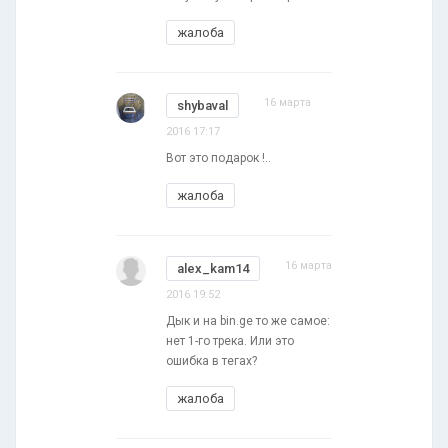
жалоба
16 марта
shybaval
2016 17:17
Вот это подарок !..
жалоба
16 марта
alex_kam14
2016 19:52
Дык и на bin.ge то же самое:
нет 1-го трека. Или это
ошибка в тегах?
жалоба