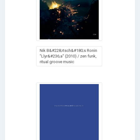
Nik B&#228;rtsch&#180;s Ronin
"Llyr&#236;a" (2010) / zen funk,
ritual groove music