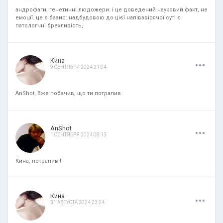
андрофаги, генетичні людожери. і це доведений науковий факт, не
емоції. це є базис. надбудовою до цієї напівзвірячої суті є
патологчні брехливість,
.
.
.
Кина
9 СЕНТЯБРЯ 2024 21:04
AnShot, Вже побачив, що ти потрапив
.
.
.
AnShot
1 СЕНТЯБРЯ 2024 08:13
Кина, потрапив.!
.
.
.
Кина
31 АВГУСТА 2024 23:24