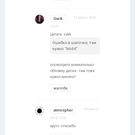
17 марта 2016
Garik
15:03
Цитата: vakk
Ошибка в шапочке, там
нужно "Mobil"
посмотрите внимательно
обложку диска - там тоже
нужно менять?
жалоба
18 марта
atmospher
2016 12:06
круто. спасибо