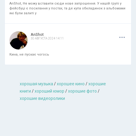
AnShot, Не можу вставити сюди нове запрошення. У нашій групі у
фейсбуці є посилання у постах, та де купа обкладинок з альбомами
які були залиті у
.
.
.
AnShot
30 АВГУСТА 2024 14:11
Кина, не пускає чогось
хорошая музыкa
/
хорошее кино
/
хорошие
книги
/
хороший юмор
/
хорошие фото
/
хорошие видеоролики