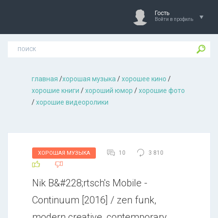
Гость
Войти в профиль
главная
/
хорошая музыкa
/
хорошее кино
/
хорошие книги
/
хороший юмор
/
хорошие фото
/
хорошие видеоролики
10
3 810
ХОРОШАЯ МУЗЫКА
Nik B&#228;rtsch's Mobile -
Continuum [2016] / zen funk,
modern creative, contemporary