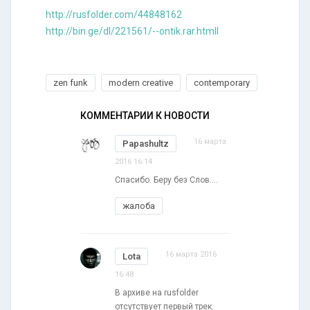
http://rusfolder.com/44848162
http://bin.ge/dl/221561/--ontik.rar.htmll
zen funk
modern creative
contemporary
КОММЕНТАРИИ К НОВОСТИ
16 марта
Papashultz
2016 16:14
Спасибо. Беру без Слов....
жалоба
16 марта 2016
Lota
16:48
В архиве на rusfolder
отсутствует первый трек.