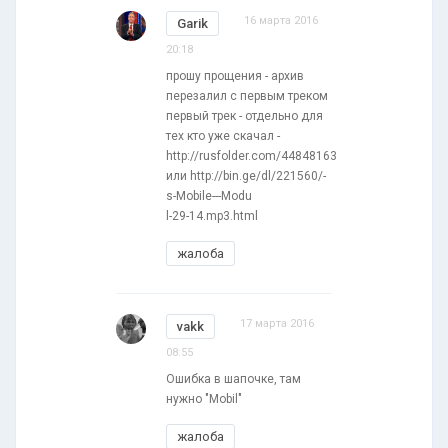
16 марта 2016
Garik
20:18
прошу прощения - архив
перезалил с первым треком
первый трек - отдельно для
тех кто уже скачал -
http://rusfolder.com/44848163
или http://bin.ge/dl/221560/-
s-Mobile---Modu
l-29-14.mp3.html
жалоба
17 марта 2016
vakk
08:55
Ошибка в шапочке, там
нужно "Mobil"
жалоба