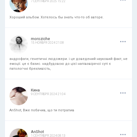
7 СЕНТЯБРЯ 2025 15:22
Хороший альбом. Хотелось бы знать что-то об авторе.
.
.
.
moroziche
15 НОЯБРЯ 2024 21:08
андрофаги, генетичні людожери. і це доведений науковий факт, не
емоції. це є базис. надбудовою до цієї напівзвірячої суті є
патологчні брехливість,
.
.
.
Кина
9 СЕНТЯБРЯ 2024 21:04
AnShot, Вже побачив, що ти потрапив
.
.
.
AnShot
1 СЕНТЯБРЯ 2024 08:13