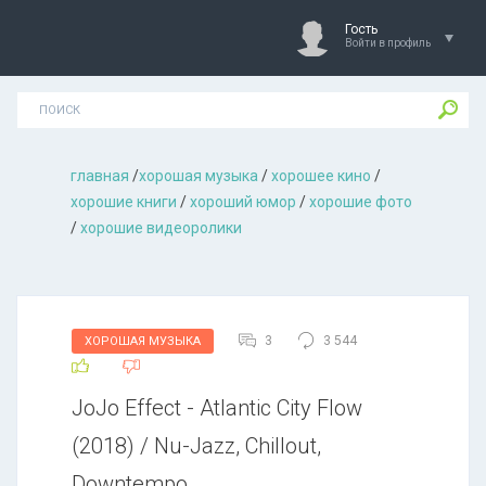
Гость
Войти в профиль
главная
/
хорошая музыкa
/
хорошее кино
/
хорошие книги
/
хороший юмор
/
хорошие фото
/
хорошие видеоролики
3
3 544
ХОРОШАЯ МУЗЫКА
JoJo Effect - Atlantic City Flow
(2018) / Nu-Jazz, Chillout,
Downtempo