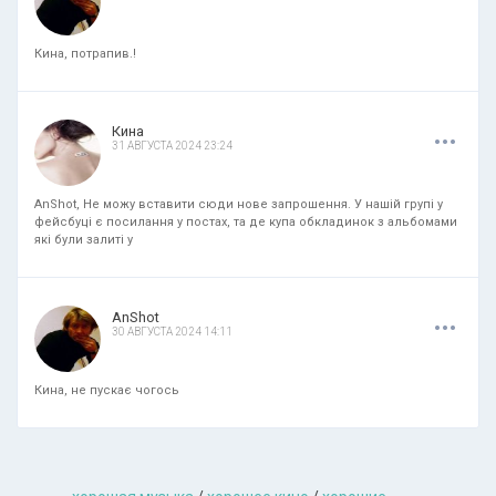
Кина, потрапив.!
.
.
.
Кина
31 АВГУСТА 2024 23:24
AnShot, Не можу вставити сюди нове запрошення. У нашій групі у
фейсбуці є посилання у постах, та де купа обкладинок з альбомами
які були залиті у
.
.
.
AnShot
30 АВГУСТА 2024 14:11
Кина, не пускає чогось