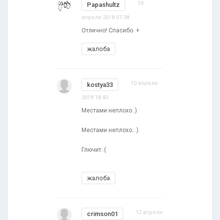
10
Papashultz
апреля 2018 07:38
Отлично! Спасибо. +
жалоба
10 апреля
kostya33
2018 18:40
Местами неплохо..)
Местами неплохо...)
Глючит..(
жалоба
12 апреля
crimson01