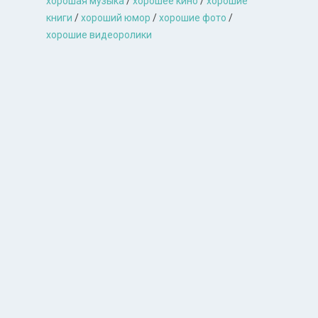
хорошая музыкa
/
хорошее кино
/
хорошие
книги
/
хороший юмор
/
хорошие фото
/
хорошие видеоролики