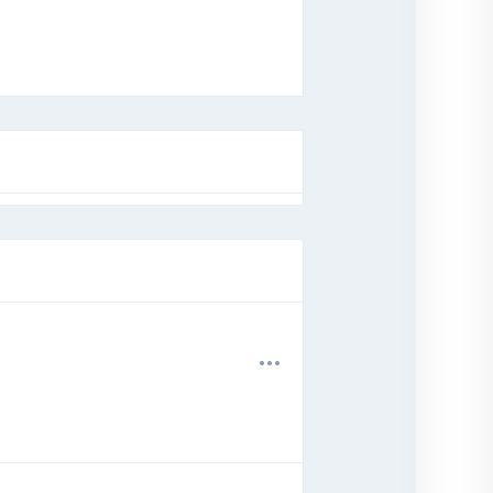
.
.
.