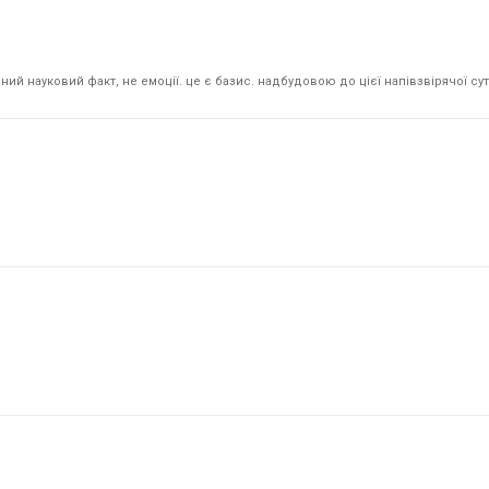
й науковий факт, не емоції. це є базис. надбудовою до цієї напівзвірячої суті