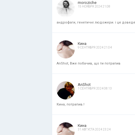
moroziche
15 НОЯБРЯ 2024 21:08
андрофаги, генетичні людожери. і це доведени
Кина
9 СЕНТЯБРЯ 2024 21:04
AnShot, Вже побачив, що ти потрапив
AnShot
1 СЕНТЯБРЯ 2024 08:13
Кина, потрапив.!
Кина
31 АВГУСТА 2024 23:24