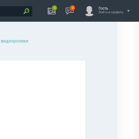
0
0
Гость
Войти в профиль
 видеоролики