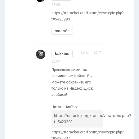
08:05
https://rutracker.org/forum/viewtopic.php?
t=5423293
жалоба
6 июля 2017
kakktus
20:07
Превышен лимит на
скачивание файла. Вы
можете сохранить его
только на Яндекс.Диск.
заебись!
Цитата: AnShot
https://rutracker.org/forum/viewtopic.php?
t=5423293
https://rutracker.org/forum/viewtopic.php?
t=5423237