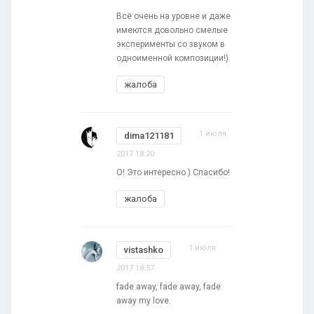
Всё очень на уровне и даже
имеются довольно смелые
эксперименты со звуком в
одноименной композиции!)
жалоба
1 июля
dima121181
2017 18:20
О! Это интересно ) Спасибо!
жалоба
1 июля
vistashko
2017 18:57
fade away, fade away, fade
away my love.