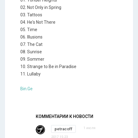
01. Yonder Heights
02. Not Only in Spring
03. Tattoos
04. He's Not There
05. Time
06. Illusions
07. The Cat
08. Sunrise
09. Sommer
10. Strange to Be in Paradise
11. Lullaby
Bin.Ge
КОММЕНТАРИИ К НОВОСТИ
1 июля
petracoff
2017 15:23