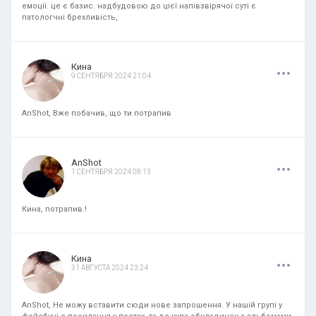
емоції. це є базис. надбудовою до цієї напівзвірячої суті є
патологчні брехливість,
.
.
.
Кина
9 СЕНТЯБРЯ 2024 21:04
AnShot, Вже побачив, що ти потрапив
.
.
.
AnShot
1 СЕНТЯБРЯ 2024 08:13
Кина, потрапив.!
.
.
.
Кина
31 АВГУСТА 2024 23:24
AnShot, Не можу вставити сюди нове запрошення. У нашій групі у