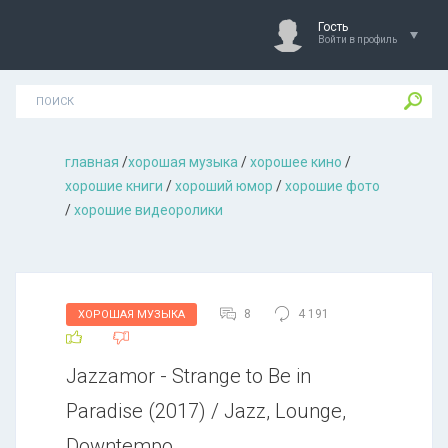
Гость
Войти в профиль
главная
/
хорошая музыкa
/
хорошее кино
/
хорошие книги
/
хороший юмор
/
хорошие фото
/
хорошие видеоролики
8
4 191
ХОРОШАЯ МУЗЫКА
Jazzamor - Strange to Be in
Paradise (2017) / Jazz, Lounge,
Downtempo