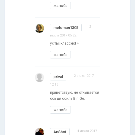
жалоба
2
meloman1305
июля 2017 05:22
ух ты! классно! +
жалоба
2 июля 2017
prival
12:15
приветствую, не откывается
ось ця ссиль Bin.Ge.
жалоба
4 июля 2017
AnShot