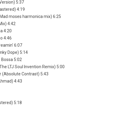
Version) 5:37
astered) 4:19
 (Mad moses harmonica mix) 6:25
Mix) 4:42
a 4:20
o 4:46
reamin' 6:07
unky Dope) 5:14
l Bossa 5:02
(The LTJ Soul Invention Remix) 5:00
r (Absolute Contrast) 5:43
 Ahmad) 4:43
tered) 5:18