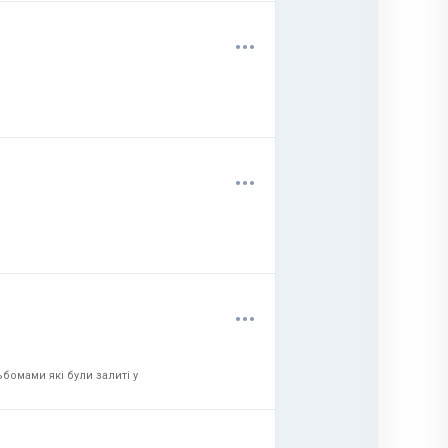
.
.
.
.
.
.
.
.
.
бомами які були залиті у
.
.
.