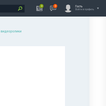
0
0
Гость
Войти в профиль
 видеоролики