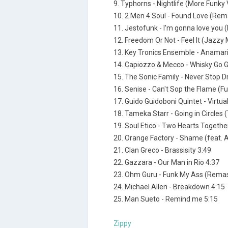
9. Typhorns - Nightlife (More Funky 
10. 2 Men 4 Soul - Found Love (Rem
11. Jestofunk - I'm gonna love you
12. Freedom Or Not - Feel It (Jazzy 
13. Key Tronics Ensemble - Anamari
14. Capiozzo & Mecco - Whisky Go G
15. The Sonic Family - Never Stop D
16. Senise - Can't Sop the Flame (F
17. Guido Guidoboni Quintet - Virtua
18. Tameka Starr - Going in Circles 
19. Soul Etico - Two Hearts Togethe
20. Orange Factory - Shame (feat.
21. Clan Greco - Brassisity 3:49
22. Gazzara - Our Man in Rio 4:37
23. Ohm Guru - Funk My Ass (Remas
24. Michael Allen - Breakdown 4:15
25. Man Sueto - Remind me 5:15
Zippy