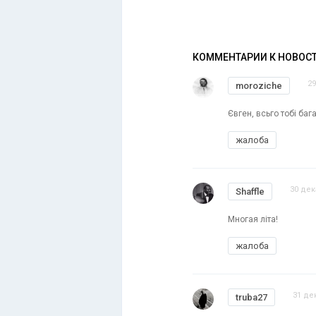
КОММЕНТАРИИ К НОВОС
29
moroziche
Євген, всьго тобі бага
жалоба
30 дек
Shaffle
Многая літа!
жалоба
31 де
truba27