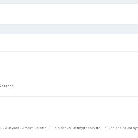
 авторе.
й науковий факт, не емоції. це є базис. надбудовою до цієї напівзвірячої суті