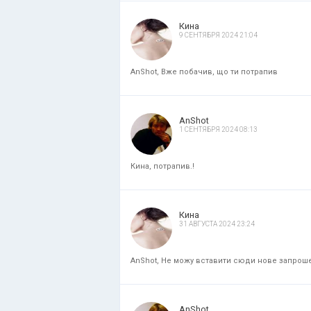
Кина
9 СЕНТЯБРЯ 2024 21:04
AnShot, Вже побачив, що ти потрапив
AnShot
1 СЕНТЯБРЯ 2024 08:13
Кина, потрапив.!
Кина
31 АВГУСТА 2024 23:24
AnShot, Не можу вставити сюди нове запрошенн
AnShot