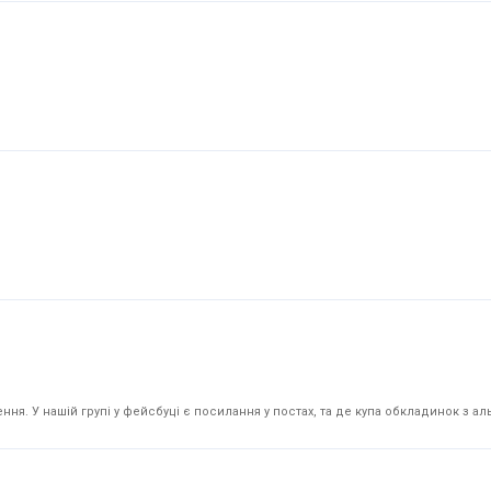
я. У нашій групі у фейсбуці є посилання у постах, та де купа обкладинок з аль