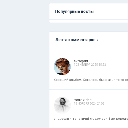
Популярные посты
Лента комментариев
akragant
7 СЕНТЯБРЯ 2025 15:22
Хороший альбом. Хотелось бы знать что-то об
moroziche
15 НОЯБРЯ 2024 21:08
андрофаги, генетичні людожери. і це доведени