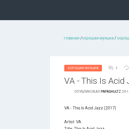
главная
/
хорошая музыкa
/
хорош
3
ХОРОШАЯ МУЗЫКА
VA - This Is Acid
ОПУБЛИКОВАЛ
PAPASHULTZ
29-1
VA - This Is Acid Jazz (2017)
Artist: VA
Title: This Is Acid Jazz