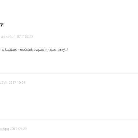
ТИ
 декабря 2017 22:53
то бажаю - любові, здравія, достатку..!
абря 2017 10:05
кабря 2017 09:23