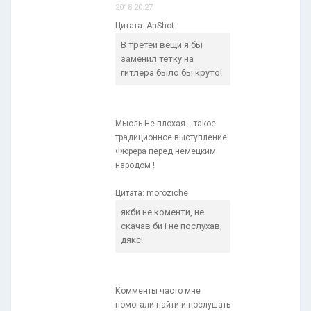
2018 20:27
Цитата: AnShot
В третей вещи я бы
заменил тётку на
гитлера было бы круто!
Мысль Не плохая... такое
традиционное выступление
Фюрера перед немецким
народом !
Цитата: moroziche
якби не коменти, не
скачав би і не послухав,
дякс!
Комменты часто мне
помогали найти и послушать