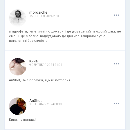
.
.
.
moroziche
15 НОЯБРЯ 2024 21:08
андрофаги, генетичні людожери. і це доведений науковий факт, не
емоції. це є базис. надбудовою до цієї напівзвірячої суті є
патологчні брехливість,
.
.
.
Кина
9 СЕНТЯБРЯ 2024 21:04
AnShot, Вже побачив, що ти потрапив
.
.
.
AnShot
1 СЕНТЯБРЯ 2024 08:13
Кина, потрапив.!