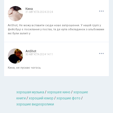
.
.
.
Кина
31 АВГУСТА 2024 23:24
AnShot, Не можу вставити сюди нове запрошення. У нашій групі у
фейсбуці є посилання у постах, та де купа обкладинок з альбомами
які були залиті у
.
.
.
AnShot
30 АВГУСТА 2024 14:11
Кина, не пускає чогось
хорошая музыкa
/
хорошее кино
/
хорошие
книги
/
хороший юмор
/
хорошие фото
/
хорошие видеоролики