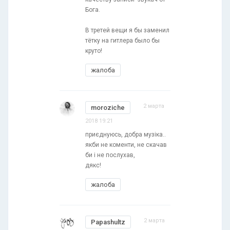
Бога.
В третей вещи я бы заменил
тётку на гитлера было бы
круто!
жалоба
2 марта
moroziche
2018 19:21
приєднуюсь, добра музіка..
якби не коменти, не скачав
би і не послухав,
дякс!
жалоба
2 марта
Papashultz