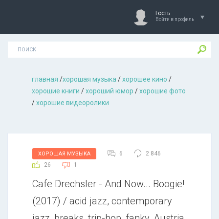
Гость
Войти в профиль
главная
/
хорошая музыкa
/
хорошее кино
/
хорошие книги
/
хороший юмор
/
хорошие фото
/
хорошие видеоролики
6
2 846
ХОРОШАЯ МУЗЫКА
26
1
Cafe Drechsler - And Now... Boogie!
(2017) / acid jazz, contemporary
jazz, breaks, trip-hop, fanky, Austria