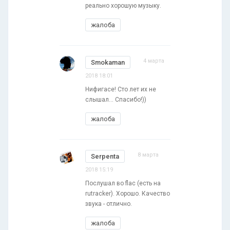
реально хорошую музыку.
жалоба
4 марта
Smokaman
2018 18:01
Нифигасе! Сто лет их не
слышал... Спасибо!))
жалоба
8 марта
Serpenta
2018 15:19
Послушал во flac (есть на
rutracker). Хорошо. Качество
звука - отлично.
жалоба