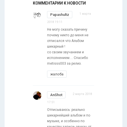
КОММЕНТАРИИ К НОВОСТИ
1 марта
Papashultz
2018 19:11
Не могу сказать причину
почему никто до меня не
отписался что Альбом
шикарный !
со своим звучанием и
исполнением.... Спасибо
metisss003 за релиз.
жалоба
2 марта 2018
AnShot
17:51
Отписываюсь: реально
шикарнейший альбом и по
музыке, и особенно по
качеству записи- звукач от