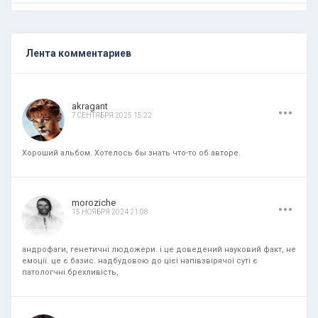
Лента комментариев
.
.
.
akragant
7 СЕНТЯБРЯ 2025 15:22
Хороший альбом. Хотелось бы знать что-то об авторе.
.
.
.
moroziche
15 НОЯБРЯ 2024 21:08
андрофаги, генетичні людожери. і це доведений науковий факт, не
емоції. це є базис. надбудовою до цієї напівзвірячої суті є
патологчні брехливість,