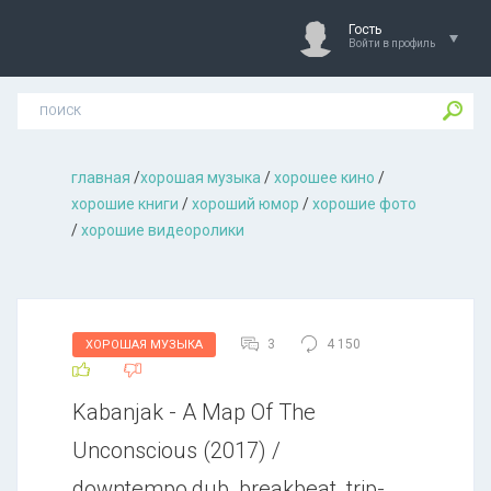
Гость
Войти в профиль
главная
/
хорошая музыкa
/
хорошее кино
/
хорошие книги
/
хороший юмор
/
хорошие фото
/
хорошие видеоролики
3
4 150
ХОРОШАЯ МУЗЫКА
Kabanjak - A Map Of The
Unconscious (2017) /
downtempo,dub, breakbeat, trip-