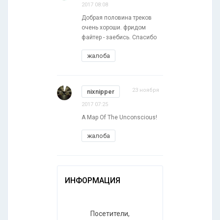
2017 08:08
Добрая половина треков
очень хороши. фридом
файтер - заебись. Спасибо
жалоба
23 ноября
nixnipper
2017 07:25
A Map Of The Unconscious!
жалоба
ИНФОРМАЦИЯ
Посетители,