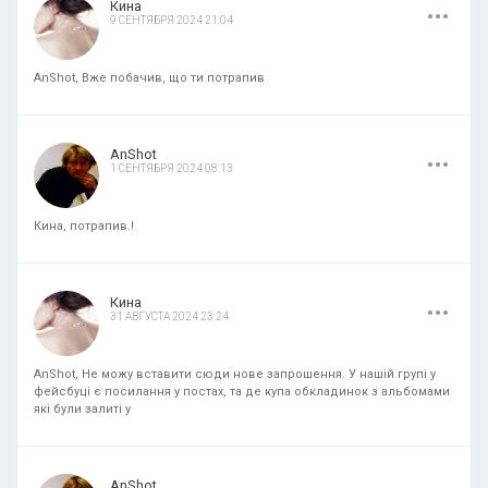
.
.
.
Кина
9 СЕНТЯБРЯ 2024 21:04
AnShot, Вже побачив, що ти потрапив
.
.
.
AnShot
1 СЕНТЯБРЯ 2024 08:13
Кина, потрапив.!
.
.
.
Кина
31 АВГУСТА 2024 23:24
AnShot, Не можу вставити сюди нове запрошення. У нашій групі у
фейсбуці є посилання у постах, та де купа обкладинок з альбомами
які були залиті у
.
.
.
AnShot