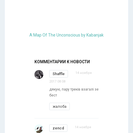
A Map Of The Unconscious by Kabanjak
КОММЕНТАРИИ К НОВОСТИ
14 ноября
Shaffle
2017 08:08
дякую, пару треків взагалі зе
бест
жалоба
14 ноября
zencd