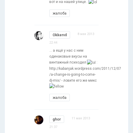
вот и на нашей улице..
жалоба
8 мая 2013
Okkervil
22:44
... а ещё у нас с ним
одинаковые вкусы на
винтажный психодел
:
http://kabanjak.wordpress.com/2011/12/07
/a-change-is-going-to-come-
dj-mix/ - ловите его же микс
жалоба
11 мая 2013
ghor
21:37