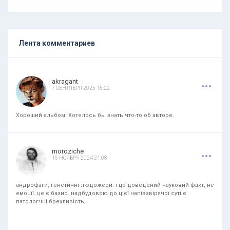
Лента комментариев
.
.
.
akragant
7 СЕНТЯБРЯ 2025 15:22
Хороший альбом. Хотелось бы знать что-то об авторе.
.
.
.
moroziche
15 НОЯБРЯ 2024 21:08
андрофаги, генетичні людожери. і це доведений науковий факт, не
емоції. це є базис. надбудовою до цієї напівзвірячої суті є
патологчні брехливість,