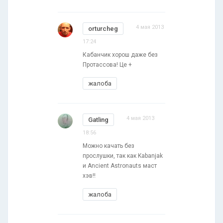
4 мая 2013
orturcheg
17:24
Кабанчик хорош даже без
Протассова! Це +
жалоба
4 мая 2013
Gatling
18:56
Можно качать без
прослушки, так как Kabanjak
и Ancient Astronauts маст
хэв!!
жалоба