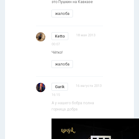
это Пушкин на Кавказе
жалоба
18 мая 2013
Ketto
00:07
Чётко!
жалоба
16 августа 2013
Garik
16:15
А у нашего бобра полна
горница добра