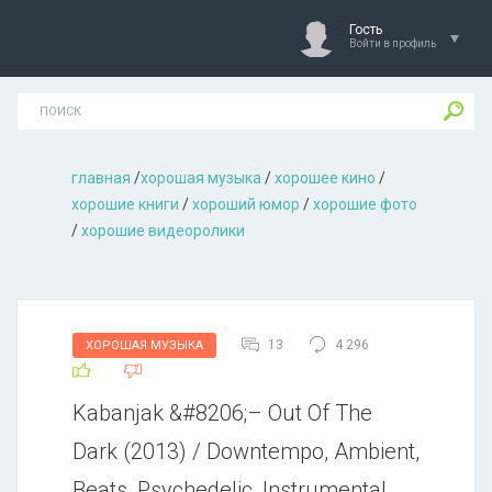
Гость
Войти в профиль
главная
/
хорошая музыкa
/
хорошее кино
/
хорошие книги
/
хороший юмор
/
хорошие фото
/
хорошие видеоролики
13
4 296
ХОРОШАЯ МУЗЫКА
Kabanjak &#8206;– Out Of The
Dark (2013) / Downtempo, Ambient,
Beats, Psychedelic, Instrumental