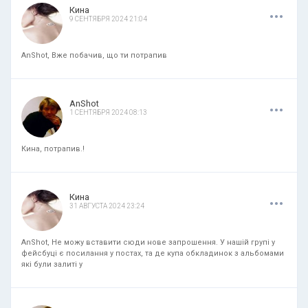
.
.
.
Кина
9 СЕНТЯБРЯ 2024 21:04
AnShot, Вже побачив, що ти потрапив
.
.
.
AnShot
1 СЕНТЯБРЯ 2024 08:13
Кина, потрапив.!
.
.
.
Кина
31 АВГУСТА 2024 23:24
AnShot, Не можу вставити сюди нове запрошення. У нашій групі у
фейсбуці є посилання у постах, та де купа обкладинок з альбомами
які були залиті у