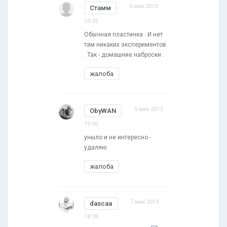
5 мая 2013
Стамм
10:32
Обычная пластинка . И нет
там никаких экспериментов
. Так - домашние наброски .
жалоба
5 мая 2013
ObyWAN
19:00
уныло и не интересно -
удаляю
жалоба
7 мая 2013
dascaa
18:18