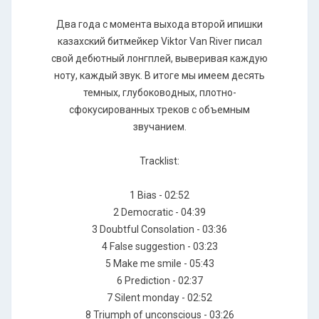
Два года с момента выхода второй ипишки
казахский битмейкер Viktor Van River писал
свой дебютный лонгплей, выверивая каждую
ноту, каждый звук. В итоге мы имеем десять
темных, глубоководных, плотно-
сфокусированных треков с объемным
звучанием.
Tracklist:
1 Bias - 02:52
2 Democratic - 04:39
3 Doubtful Consolation - 03:36
4 False suggestion - 03:23
5 Make me smile - 05:43
6 Prediction - 02:37
7 Silent monday - 02:52
8 Triumph of unconscious - 03:26