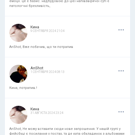
емоції. це є базис. надбудовою до цієї напівзвірячої суті є
патологчні брехливість,
.
.
.
Кина
9 СЕНТЯБРЯ 2024 21:04
AnShot, Вже побачив, що ти потрапив
.
.
.
AnShot
1 СЕНТЯБРЯ 2024 08:13
Кина, потрапив.!
.
.
.
Кина
31 АВГУСТА 2024 23:24
AnShot, Не можу вставити сюди нове запрошення. У нашій групі у
фейсбуці є посилання у постах, та де купа обкладинок з альбомами