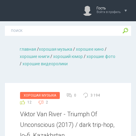
Гость
Войти в профиль
главная
/
хорошая музыкa
/
хорошее кино
/
хорошие книги
/
хороший юмор
/
хорошие фото
/
хорошие видеоролики
0
3 194
ХОРОШАЯ МУЗЫКА
12
2
Viktor Van River - Triumph Of
Unconscious (2017) / dark trip-hop,
lo-fi, Kazakhstan