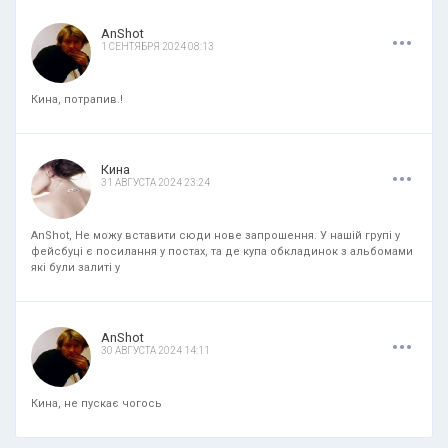
.
.
.
AnShot
1 СЕНТЯБРЯ 2024 08:13
Кина, потрапив.!
.
.
.
Кина
31 АВГУСТА 2024 23:24
AnShot, Не можу вставити сюди нове запрошення. У нашій групі у
фейсбуці є посилання у постах, та де купа обкладинок з альбомами
які були залиті у
.
.
.
AnShot
30 АВГУСТА 2024 14:11
Кина, не пускає чогось