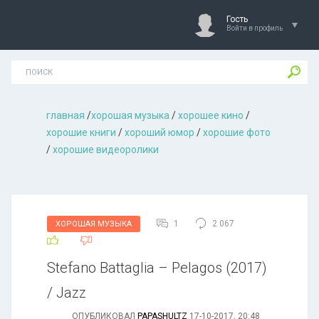
Гость
Войти в профиль
главная
/
хорошая музыкa
/
хорошее кино
/
хорошие книги
/
хороший юмор
/
хорошие фото
/
хорошие видеоролики
1
2 067
ХОРОШАЯ МУЗЫКА
Stefano Battaglia – Pelagos (2017)
/ Jazz
ОПУБЛИКОВАЛ
PAPASHULTZ
17-10-2017, 20:48