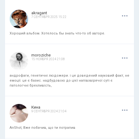
.
.
.
akragant
7 СЕНТЯБРЯ 2025 15:22
Хороший альбом. Хотелось бы знать что-то об авторе.
.
.
.
moroziche
15 НОЯБРЯ 2024 21:08
андрофаги, генетичні людожери. і це доведений науковий факт, не
емоції. це є базис. надбудовою до цієї напівзвірячої суті є
патологчні брехливість,
.
.
.
Кина
9 СЕНТЯБРЯ 2024 21:04
AnShot, Вже побачив, що ти потрапив