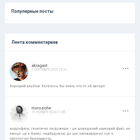
Популярные посты
Лента комментариев
.
.
.
akragant
7 СЕНТЯБРЯ 2025 15:22
Хороший альбом. Хотелось бы знать что-то об авторе.
.
.
.
moroziche
15 НОЯБРЯ 2024 21:08
андрофаги, генетичні людожери. і це доведений науковий факт, не
емоції. це є базис. надбудовою до цієї напівзвірячої суті є
патологчні брехливість,