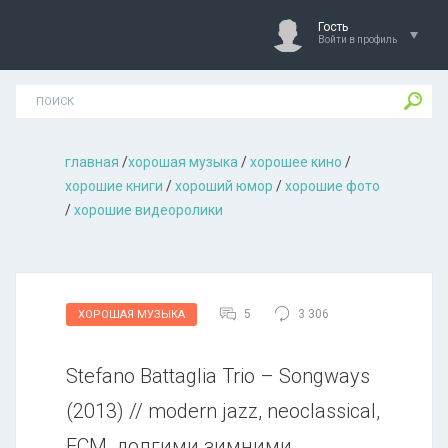
Гость
Войти в профиль
главная
/
хорошая музыкa
/
хорошее кино
/
хорошие книги
/
хороший юмор
/
хорошие фото
/
хорошие видеоролики
5
3 306
ХОРОШАЯ МУЗЫКА
Stefano Battaglia Trio – Songways
(2013) // modern jazz, neoclassical,
ECM, долгими зимними