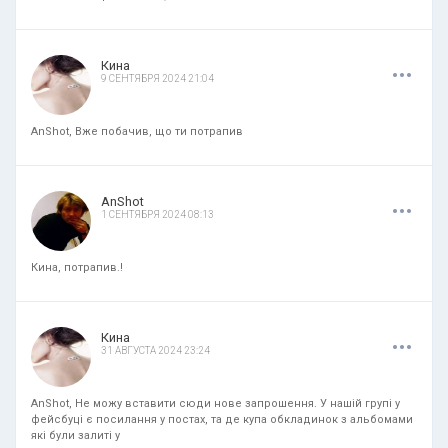
.
.
.
Кина
9 СЕНТЯБРЯ 2024 21:04
AnShot, Вже побачив, що ти потрапив
.
.
.
AnShot
1 СЕНТЯБРЯ 2024 08:13
Кина, потрапив.!
.
.
.
Кина
31 АВГУСТА 2024 23:24
AnShot, Не можу вставити сюди нове запрошення. У нашій групі у
фейсбуці є посилання у постах, та де купа обкладинок з альбомами
які були залиті у