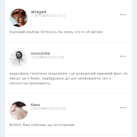
.
.
.
akragant
7 СЕНТЯБРЯ 2025 15:22
Хороший альбом. Хотелось бы знать что-то об авторе.
.
.
.
moroziche
15 НОЯБРЯ 2024 21:08
андрофаги, генетичні людожери. і це доведений науковий факт, не
емоції. це є базис. надбудовою до цієї напівзвірячої суті є
патологчні брехливість,
.
.
.
Кина
9 СЕНТЯБРЯ 2024 21:04
AnShot, Вже побачив, що ти потрапив