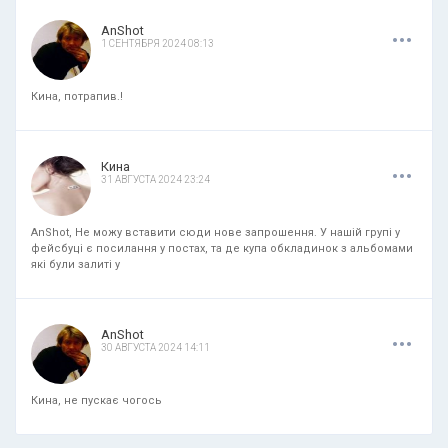
.
.
.
AnShot
1 СЕНТЯБРЯ 2024 08:13
Кина, потрапив.!
.
.
.
Кина
31 АВГУСТА 2024 23:24
AnShot, Не можу вставити сюди нове запрошення. У нашій групі у
фейсбуці є посилання у постах, та де купа обкладинок з альбомами
які були залиті у
.
.
.
AnShot
30 АВГУСТА 2024 14:11
Кина, не пускає чогось