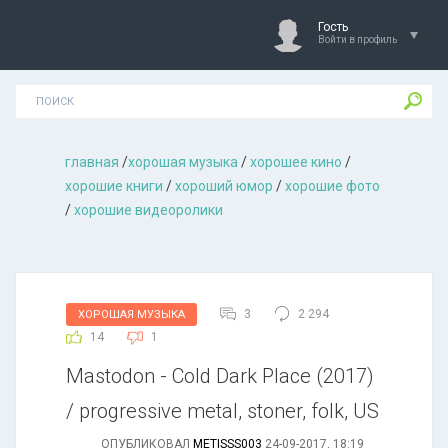
Гость
Войти в профиль
главная
/
хорошая музыкa
/
хорошее кино
/
хорошие книги
/
хороший юмор
/
хорошие фото
/
хорошие видеоролики
3
2 294
ХОРОШАЯ МУЗЫКА
14
1
Маstodon - Сold Dаrk Рlace (2017)
/ progressive metal, stoner, folk, US
ОПУБЛИКОВАЛ
METISSS003
24-09-2017, 18:19